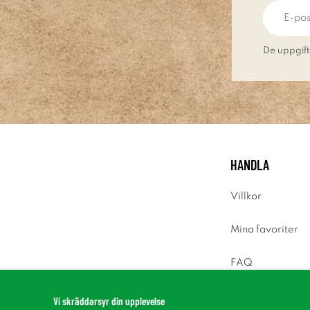
De uppgift
HANDLA
Villkor
Mina favoriter
FAQ
Logga in
Vi skräddarsyr din upplevelse