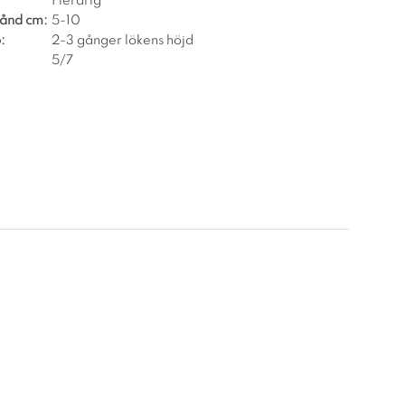
Flerårig
tånd cm:
5-10
:
2-3 gånger lökens höjd
5/7