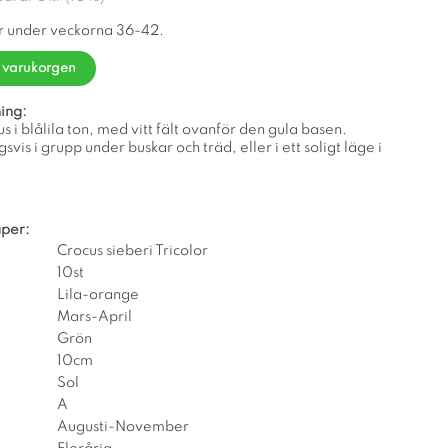
r under veckorna 36-42.
i varukorgen
ing:
us i blålila ton, med vitt fält ovanför den gula basen.
svis i grupp under buskar och träd, eller i ett soligt läge i
per:
Crocus sieberi Tricolor
10st
Lila-orange
Mars-April
Grön
10cm
Sol
A
Augusti-November