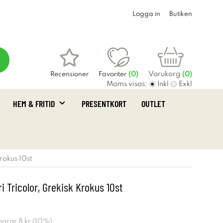
Logga in
Butiken
Varukorg
Recensioner
Favoriter
(
0
)
(0)
Moms visas:
Inkl
Exkl
HEM & FRITID
PRESENTKORT
OUTLET
rokus 10st
i Tricolor, Grekisk Krokus 10st
sparar
8 kr
(
10
%)