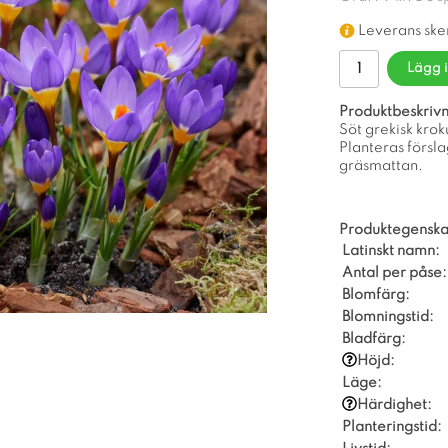
Leverans ske
Lägg 
Produktbeskrivn
Söt grekisk krok
Planteras förslag
gräsmattan.
Produktegenska
Latinskt namn:
Antal per påse:
Blomfärg:
Blomningstid:
Bladfärg:
Höjd:
Läge:
Härdighet:
Planteringstid: