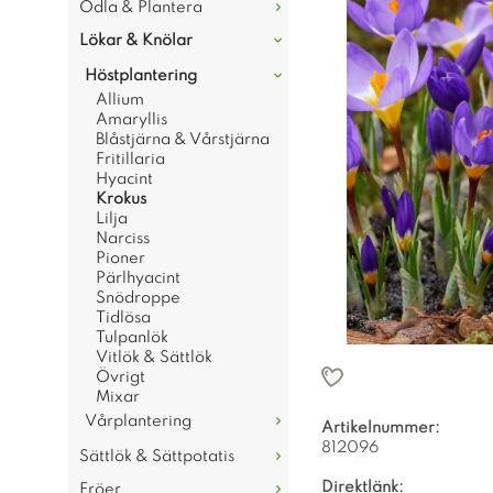
Odla & Plantera
Lökar & Knölar
Höstplantering
Allium
Amaryllis
Blåstjärna & Vårstjärna
Fritillaria
Hyacint
Krokus
Lilja
Narciss
Pioner
Pärlhyacint
Snödroppe
Tidlösa
Tulpanlök
Vitlök & Sättlök
Övrigt
Mixar
Vårplantering
Artikelnummer:
812096
Sättlök & Sättpotatis
Direktlänk:
Fröer