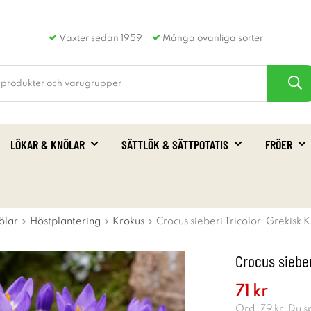
Växter sedan 1959
Många ovanliga sorter
LÖKAR & KNÖLAR
SÄTTLÖK & SÄTTPOTATIS
FRÖER
ölar
Höstplantering
Krokus
Crocus sieberi Tricolor, Grekisk K
Crocus sieber
71 kr
Ord.
79 kr
. Du 