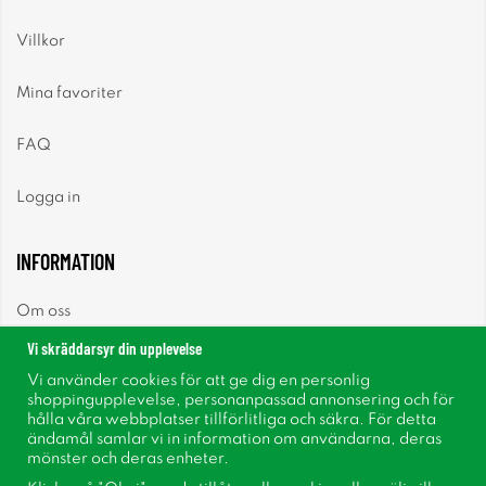
Villkor
Mina favoriter
FAQ
Logga in
INFORMATION
Om oss
Vi skräddarsyr din upplevelse
Nyheter
Vi använder cookies för att ge dig en personlig
shoppingupplevelse, personanpassad annonsering och för
Nyhetsbrev
hålla våra webbplatser tillförlitliga och säkra. För detta
ändamål samlar vi in information om användarna, deras
mönster och deras enheter.
Om cookies