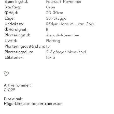
Blomningstid:
Februari-November
Bladfärg:
Grön
Höjd:
20-30cm
Läge:
Sol-Skugga
Undviks av:
Rådjur, Hare, Mullvad, Sork
Härdighet:
B
Planteringstid:
Augusti-November
Livstid:
Flerårig
Planteringsavstånd cm:
15
Planteringsdjup:
2-3 gånger lökens höjd
Lökstorlek:
15/16
Artikelnummer:
01025
Direktlänk:
Högerklicka och kopiera adressen