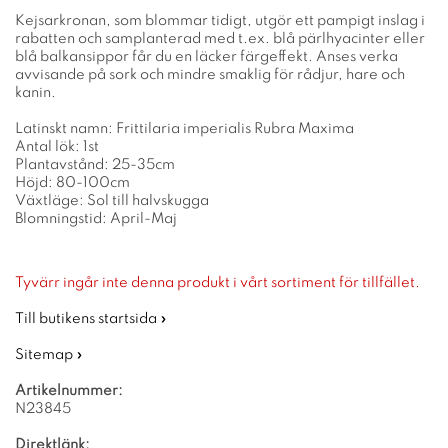
Kejsarkronan, som blommar tidigt, utgör ett pampigt inslag i
rabatten och samplanterad med t.ex. blå pärlhyacinter eller
blå balkansippor får du en läcker färgeffekt. Anses verka
avvisande på sork och mindre smaklig för rådjur, hare och
kanin.
Latinskt namn: Frittilaria imperialis Rubra Maxima
Antal lök: 1st
Plantavstånd: 25-35cm
Höjd: 80-100cm
Växtläge: Sol till halvskugga
Blomningstid: April-Maj
Tyvärr ingår inte denna produkt i vårt sortiment för tillfället.
Till butikens startsida »
Sitemap »
Artikelnummer:
N23845
Direktlänk: