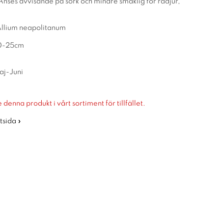
t. Anses avvisande på sork och mindre smaklig för rådjur,
Allium neapolitanum
10-25cm
aj-Juni
 denna produkt i vårt sortiment för tillfället.
rtsida »