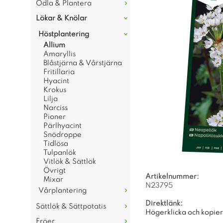
Odla & Plantera
Lökar & Knölar
Höstplantering
Allium
Amaryllis
Blåstjärna & Vårstjärna
Fritillaria
Hyacint
Krokus
Lilja
Narciss
Pioner
Pärlhyacint
Snödroppe
Tidlösa
Tulpanlök
Vitlök & Sättlök
Övrigt
Artikelnummer:
Mixar
N23795
Vårplantering
Direktlänk:
Sättlök & Sättpotatis
Högerklicka och kopie
Fröer