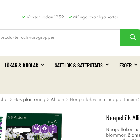
Växter sedan 1959
Många ovanliga sorter
LÖKAR & KNÖLAR
SÄTTLÖK & SÄTTPOTATIS
FRÖER
ölar
Höstplantering
Allium
Neapellök Allium neapolitanum 
Neapellök Al
Neapellöken har
blommor. Blomst