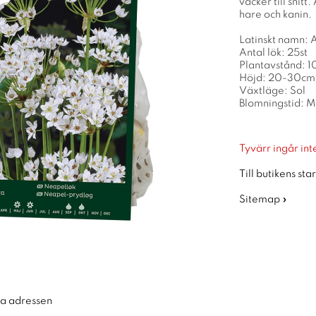
vacker till snit
hare och kanin.
Latinskt namn: 
Antal lök: 25st
Plantavstånd: 
Höjd: 20-30cm
Växtläge: Sol
Blomningstid: M
Tyvärr ingår inte
Till butikens sta
Sitemap »
ra adressen