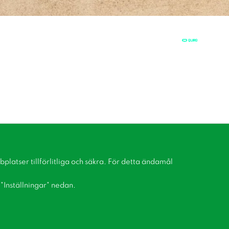
latser tillförlitliga och säkra. För detta ändamål
å "Inställningar" nedan.