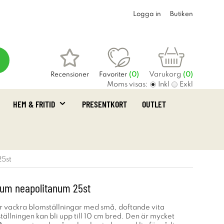
Logga in
Butiken
Varukorg
Recensioner
Favoriter
(
0
)
(0)
Moms visas:
Inkl
Exkl
HEM & FRITID
PRESENTKORT
OUTLET
25st
lium neapolitanum 25st
 vackra blomställningar med små, doftande vita
ällningen kan bli upp till 10 cm bred. Den är mycket