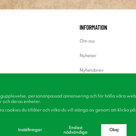
INFORMATION
Om oss
Nyheter
Nyhetsbrev
Om cookies
ngupplevelse, personanpassad annonsering och för hålla våra webbp
Inspiration
r och deras enheter.
lka cookies du tillåter och vilka du vill stänga av genom att klicka p
Endast
Inställningar
Okej
nödvändiga