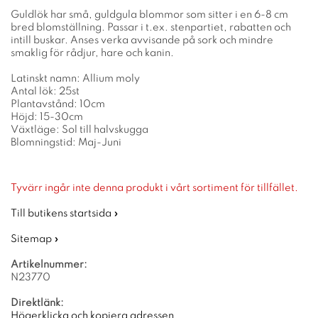
Guldlök har små, guldgula blommor som sitter i en 6-8 cm
bred blomställning. Passar i t.ex. stenpartiet, rabatten och
intill buskar. Anses verka avvisande på sork och mindre
smaklig för rådjur, hare och kanin.
Latinskt namn: Allium moly
Antal lök: 25st
Plantavstånd: 10cm
Höjd: 15-30cm
Växtläge: Sol till halvskugga
Blomningstid: Maj-Juni
Tyvärr ingår inte denna produkt i vårt sortiment för tillfället.
Till butikens startsida »
Sitemap »
Artikelnummer:
N23770
Direktlänk:
Högerklicka och kopiera adressen