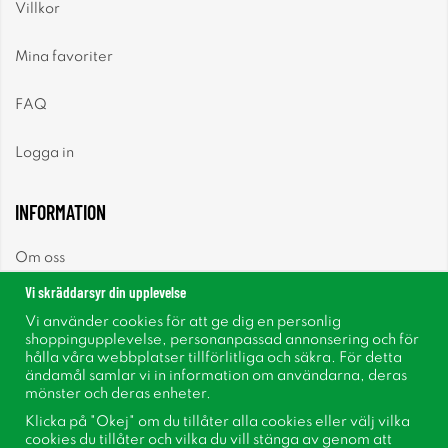
Villkor
Mina favoriter
FAQ
Logga in
INFORMATION
Om oss
Vi skräddarsyr din upplevelse
Nyheter
Vi använder cookies för att ge dig en personlig
shoppingupplevelse, personanpassad annonsering och för
Nyhetsbrev
hålla våra webbplatser tillförlitliga och säkra. För detta
ändamål samlar vi in information om användarna, deras
mönster och deras enheter.
Om cookies
Klicka på "Okej" om du tillåter alla cookies eller välj vilka
cookies du tillåter och vilka du vill stänga av genom att