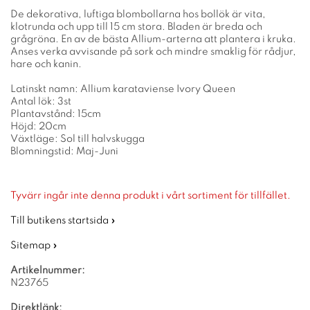
De dekorativa, luftiga blombollarna hos bollök är vita,
klotrunda och upp till 15 cm stora. Bladen är breda och
grågröna. En av de bästa Allium-arterna att plantera i kruka.
Anses verka avvisande på sork och mindre smaklig för rådjur,
hare och kanin.
Latinskt namn: Allium karataviense Ivory Queen
Antal lök: 3st
Plantavstånd: 15cm
Höjd: 20cm
Växtläge: Sol till halvskugga
Blomningstid: Maj-Juni
Tyvärr ingår inte denna produkt i vårt sortiment för tillfället.
Till butikens startsida »
Sitemap »
Artikelnummer:
N23765
Direktlänk: