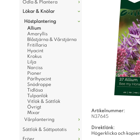
Odla & Plantera
Lökar & Knölar
Höstplantering
Allium
Amaryllis
Blåstjärna & Vårstjärna
Fritillaria
Hyacint
Krokus
Lilja
Narciss
Pioner
Pärlhyacint
Snödroppe
Tidlösa
Tulpanlök
Vitlök & Sättlök
Övrigt
Artikelnummer:
Mixar
N37645
Vårplantering
Direktlänk:
Sättlök & Sättpotatis
Högerklicka och kopie
Fröer