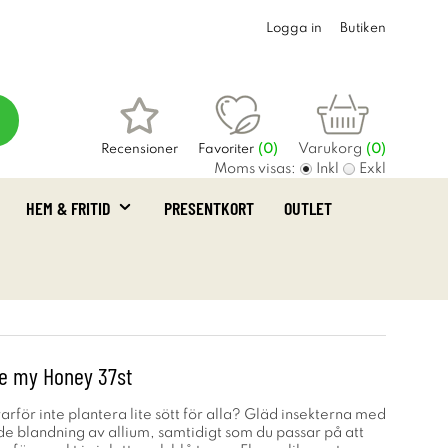
Logga in
Butiken
Varukorg
Recensioner
Favoriter
(
0
)
(0)
Moms visas:
Inkl
Exkl
HEM & FRITID
PRESENTKORT
OUTLET
ee my Honey 37st
rför inte plantera lite sött för alla? Gläd insekterna med
 blandning av allium, samtidigt som du passar på att