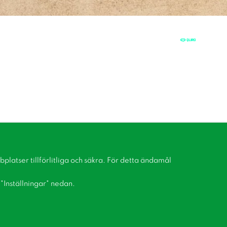
latser tillförlitliga och säkra. För detta ändamål
å "Inställningar" nedan.