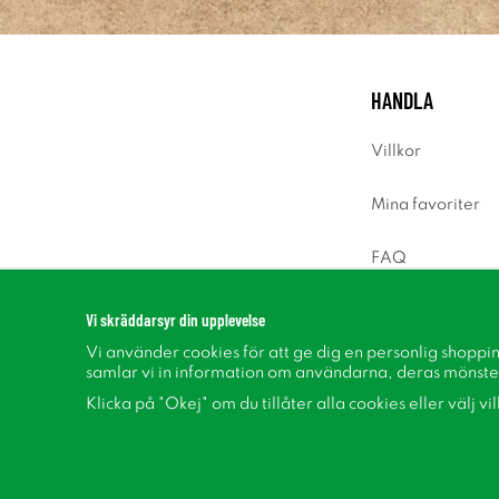
HANDLA
Villkor
Mina favoriter
FAQ
Logga in
Vi skräddarsyr din upplevelse
Vi använder cookies för att ge dig en personlig shoppi
samlar vi in information om användarna, deras mönste
Klicka på "Okej" om du tillåter alla cookies eller välj vi