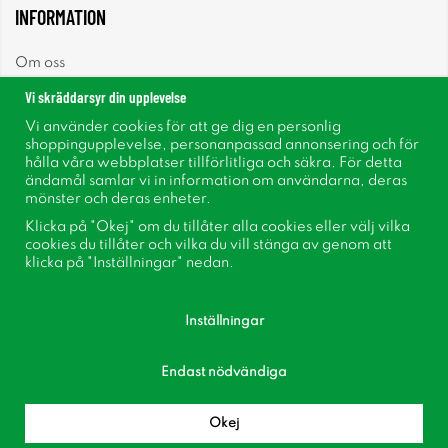
INFORMATION
Om oss
Vi skräddarsyr din upplevelse
Nyheter
Vi använder cookies för att ge dig en personlig
shoppingupplevelse, personanpassad annonsering och för
Nyhetsbrev
hålla våra webbplatser tillförlitliga och säkra. För detta
ändamål samlar vi in information om användarna, deras
mönster och deras enheter.
Om cookies
Klicka på "Okej" om du tillåter alla cookies eller välj vilka
cookies du tillåter och vilka du vill stänga av genom att
Inspiration
klicka på "Inställningar" nedan.
Inställningar
Endast nödvändiga
Följ oss på Facebook
Bli medlem i vår kundklubb!
Okej