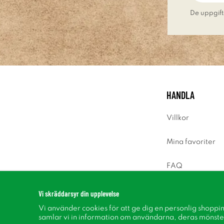
De uppgift
HANDLA
Villkor
Mina favoriter
FAQ
Logga in
Vi skräddarsyr din upplevelse
Vi använder cookies för att ge dig en personlig shoppi
samlar vi in information om användarna, deras mönste