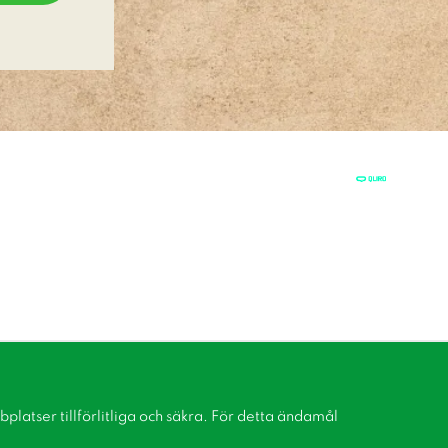
latser tillförlitliga och säkra. För detta ändamål