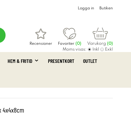
Logga in
Butiken
Varukorg
Recensioner
Favoriter
(
0
)
(0)
Moms visas:
Inkl
Exkl
HEM & FRITID
PRESENTKORT
OUTLET
x 4x4x8cm