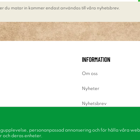
er du matar in kommer endast användas till våra nyhetsbrev.
INFORMATION
Om oss
Nyheter
Nyhetsbrev
Om cookies
ngupplevelse, personanpassad annonsering och för hålla våra webbp
Inspiration
r och deras enheter.