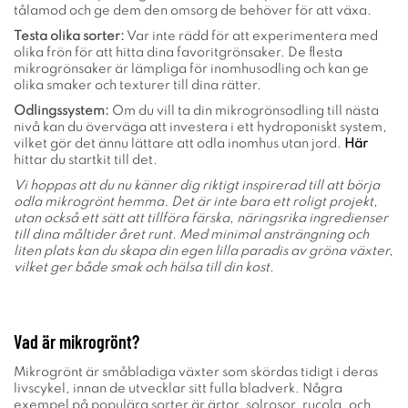
tålamod och ge dem den omsorg de behöver för att växa.
Testa olika sorter:
Var inte rädd för att experimentera med
olika frön för att hitta dina favoritgrönsaker. De flesta
mikrogrönsaker är lämpliga för inomhusodling och kan ge
olika smaker och texturer till dina rätter.
Odlingssystem:
Om du vill ta din mikrogrönsodling till nästa
nivå kan du överväga att investera i ett hydroponiskt system,
vilket gör det ännu lättare att odla inomhus utan jord.
Här
hittar du startkit till det.
Vi hoppas att du nu känner dig riktigt inspirerad till att börja
odla mikrogrönt hemma. Det är inte bara ett roligt projekt,
utan också ett sätt att tillföra färska, näringsrika ingredienser
till dina måltider året runt. Med minimal ansträngning och
liten plats kan du skapa din egen lilla paradis av gröna växter,
vilket ger både smak och hälsa till din kost.
Vad är mikrogrönt?
Mikrogrönt är småbladiga växter som skördas tidigt i deras
livscykel, innan de utvecklar sitt fulla bladverk. Några
exempel på populära sorter är ärtor, solrosor, rucola, och