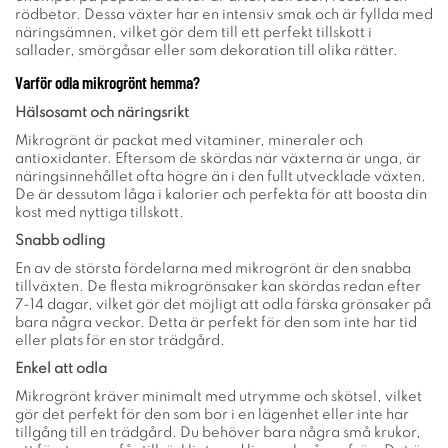
rödbetor. Dessa växter har en intensiv smak och är fyllda med
näringsämnen, vilket gör dem till ett perfekt tillskott i
sallader, smörgåsar eller som dekoration till olika rätter.
Varför odla mikrogrönt hemma?
Hälsosamt och näringsrikt
Mikrogrönt är packat med vitaminer, mineraler och
antioxidanter. Eftersom de skördas när växterna är unga, är
näringsinnehållet ofta högre än i den fullt utvecklade växten.
De är dessutom låga i kalorier och perfekta för att boosta din
kost med nyttiga tillskott.
Snabb odling
En av de största fördelarna med mikrogrönt är den snabba
tillväxten. De flesta mikrogrönsaker kan skördas redan efter
7-14 dagar, vilket gör det möjligt att odla färska grönsaker på
bara några veckor. Detta är perfekt för den som inte har tid
eller plats för en stor trädgård.
Enkel att odla
Mikrogrönt kräver minimalt med utrymme och skötsel, vilket
gör det perfekt för den som bor i en lägenhet eller inte har
tillgång till en trädgård. Du behöver bara några små krukor,