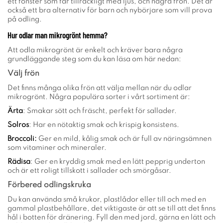
ett fönster som får tillräckligt med ljus, och några frön. Det är
också ett bra alternativ för barn och nybörjare som vill prova
på odling.
Hur odlar man mikrogrönt hemma?
Att odla mikrogrönt är enkelt och kräver bara några
grundläggande steg som du kan läsa om här nedan:
Välj frön
Det finns många olika frön att välja mellan när du odlar
mikrogrönt. Några populära sorter i vårt sortiment är:
Ärta
: Smakar sött och fräscht, perfekt för sallader.
Solros
: Har en nötaktig smak och krispig konsistens.
Broccoli
:
Ger en mild, kålig smak och är full av näringsämnen
som vitaminer och mineraler.
Rädisa
: Ger en kryddig smak med en lätt pepprig underton
och är ett roligt tillskott i sallader och smörgåsar.
Förbered odlingskruka
Du kan använda små krukor, plastlådor eller till och med en
gammal plastbehållare, det viktigaste är att se till att det finns
hål i botten för dränering. Fyll den med jord, gärna en lätt och