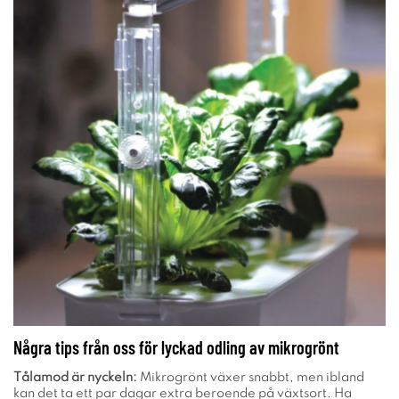
Några tips från oss för lyckad odling av mikrogrönt
Tålamod är nyckeln:
Mikrogrönt växer snabbt, men ibland
kan det ta ett par dagar extra beroende på växtsort. Ha