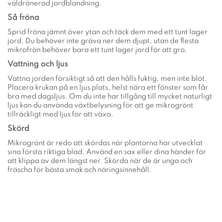
väldränerad jordblandning.
Så fröna
Sprid fröna jämnt över ytan och täck dem med ett tunt lager
jord. Du behöver inte gräva ner dem djupt, utan de flesta
mikrofrön behöver bara ett tunt lager jord för att gro.
Vattning och ljus
Vattna jorden försiktigt så att den hålls fuktig, men inte blöt.
Placera krukan på en ljus plats, helst nära ett fönster som får
bra med dagsljus. Om du inte har tillgång till mycket naturligt
ljus kan du använda växtbelysning för att ge mikrogrönt
tillräckligt med ljus för att växa.
Skörd
Mikrogrönt är redo att skördas när plantorna har utvecklat
sina första riktiga blad. Använd en sax eller dina händer för
att klippa av dem längst ner. Skörda när de är unga och
fräscha för bästa smak och näringsinnehåll.