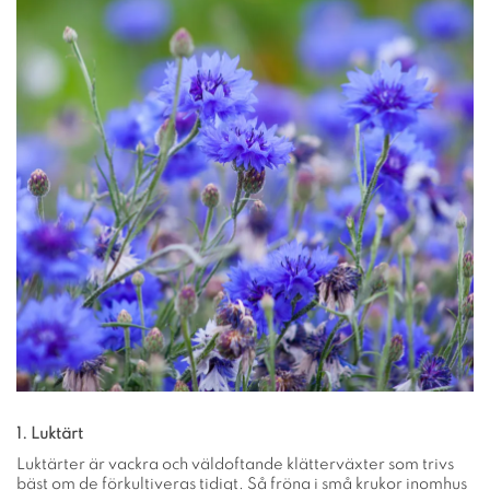
1. Luktärt
Luktärter är vackra och väldoftande klätterväxter som trivs
bäst om de förkultiveras tidigt. Så fröna i små krukor inomhus