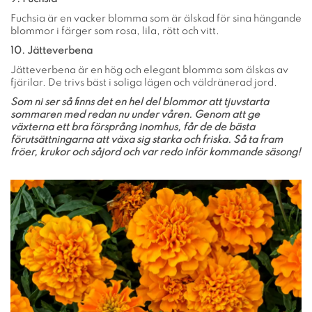
Fuchsia är en vacker blomma som är älskad för sina hängande
blommor i färger som rosa, lila, rött och vitt.
10. Jätteverbena
Jätteverbena är en hög och elegant blomma som älskas av
fjärilar. De trivs bäst i soliga lägen och väldränerad jord.
Som ni ser så finns det en hel del blommor att tjuvstarta
sommaren med redan nu under våren. Genom att ge
växterna ett bra försprång inomhus, får de de bästa
förutsättningarna att växa sig starka och friska. Så ta fram
fröer, krukor och såjord och var redo inför kommande säsong!