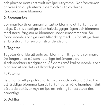
och placera dem i ett svalt och ljust utrymme. När frostrisken
är över kan du plantera ut dem och njuta av deras
färgsprakande blommor.
2. Sommarflox
Sommarflox är en annan fantastisk blomma att förkultivera
tidigt. De trivs i soliga eller halvskuggiga lägen och blommar
med stora, färgstarka blommor under sensommaren. Så
fröna inomhus och ge dem tillräckligt med ljus för att ge dem
en bra start inför en blomstrande säsong.
3. Tagetes
Tagetes är enkla att odla och blommar rikligt hela sommaren.
De fungerar också som naturliga bekämpare av
skadeinsekter i trädgården. Så dem i små krukor inomhus och
plantera ut när det är tillräckligt varmt.
4. Petunia
Petunior är ett populärt val för krukor och balkonglådor. För
att få tidiga blommor kan du förkultivera fröna inomhus. Tänk
på att de behöver mycket ljus och näring för att utvecklas
ordentligt.
5. Dahlior