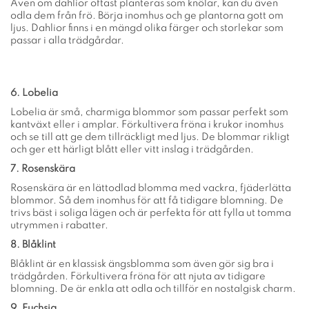
Även om dahlior oftast planteras som knölar, kan du även
odla dem från frö. Börja inomhus och ge plantorna gott om
ljus. Dahlior finns i en mängd olika färger och storlekar som
passar i alla trädgårdar.
6. Lobelia
Lobelia är små, charmiga blommor som passar perfekt som
kantväxt eller i amplar. Förkultivera fröna i krukor inomhus
och se till att ge dem tillräckligt med ljus. De blommar rikligt
och ger ett härligt blått eller vitt inslag i trädgården.
7. Rosenskära
Rosenskära är en lättodlad blomma med vackra, fjäderlätta
blommor. Så dem inomhus för att få tidigare blomning. De
trivs bäst i soliga lägen och är perfekta för att fylla ut tomma
utrymmen i rabatter.
8. Blåklint
Blåklint är en klassisk ängsblomma som även gör sig bra i
trädgården. Förkultivera fröna för att njuta av tidigare
blomning. De är enkla att odla och tillför en nostalgisk charm.
9. Fuchsia