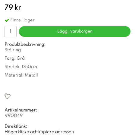
79 kr
Finns i lager
Lägg i varukorgen
Produktbeskrivning:
Stålring
Färg: Grå
Storlek: D50cm
Material: Metall
Artikelnummer:
V90049
Direktlänk:
Högerklicka och kopiera adressen