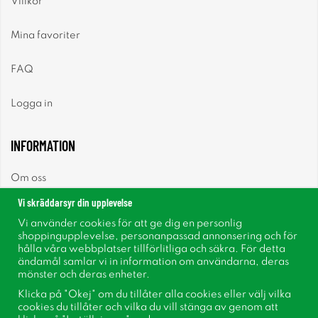
Villkor
Mina favoriter
FAQ
Logga in
INFORMATION
Om oss
Vi skräddarsyr din upplevelse
Nyheter
Vi använder cookies för att ge dig en personlig
shoppingupplevelse, personanpassad annonsering och för
Nyhetsbrev
hålla våra webbplatser tillförlitliga och säkra. För detta
ändamål samlar vi in information om användarna, deras
mönster och deras enheter.
Om cookies
Klicka på "Okej" om du tillåter alla cookies eller välj vilka
cookies du tillåter och vilka du vill stänga av genom att
Inspiration