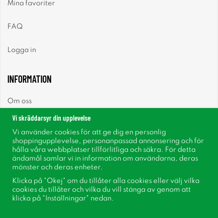
Mina favoriter
FAQ
Logga in
INFORMATION
Om oss
Vi skräddarsyr din upplevelse
Nyheter
Vi använder cookies för att ge dig en personlig
shoppingupplevelse, personanpassad annonsering och för
Nyhetsbrev
hålla våra webbplatser tillförlitliga och säkra. För detta
ändamål samlar vi in information om användarna, deras
mönster och deras enheter.
Om cookies
Klicka på "Okej" om du tillåter alla cookies eller välj vilka
cookies du tillåter och vilka du vill stänga av genom att
Inspiration
klicka på "Inställningar" nedan.