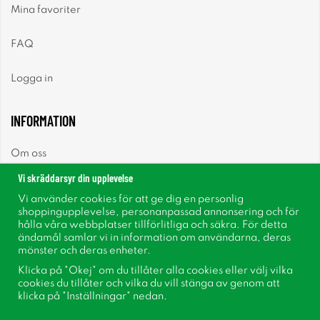
Mina favoriter
FAQ
Logga in
INFORMATION
Om oss
Vi skräddarsyr din upplevelse
Nyheter
Vi använder cookies för att ge dig en personlig
shoppingupplevelse, personanpassad annonsering och för
Nyhetsbrev
hålla våra webbplatser tillförlitliga och säkra. För detta
ändamål samlar vi in information om användarna, deras
mönster och deras enheter.
Om cookies
Klicka på "Okej" om du tillåter alla cookies eller välj vilka
cookies du tillåter och vilka du vill stänga av genom att
Inspiration
klicka på "Inställningar" nedan.