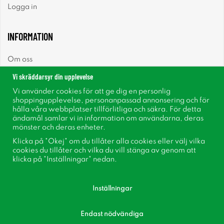
Logga in
INFORMATION
Om oss
Vi skräddarsyr din upplevelse
Nyheter
Vi använder cookies för att ge dig en personlig
shoppingupplevelse, personanpassad annonsering och för
Nyhetsbrev
hålla våra webbplatser tillförlitliga och säkra. För detta
ändamål samlar vi in information om användarna, deras
mönster och deras enheter.
Om cookies
Klicka på "Okej" om du tillåter alla cookies eller välj vilka
cookies du tillåter och vilka du vill stänga av genom att
Inspiration
klicka på "Inställningar" nedan.
Inställningar
Endast nödvändiga
Följ oss på Facebook