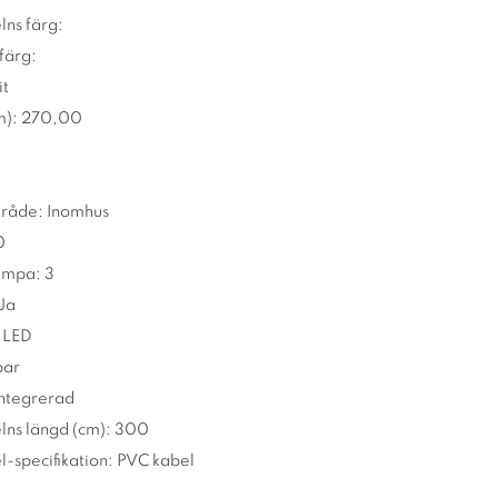
lns färg:
färg:
it
m): 270,00
råde: Inomhus
0
ampa: 3
 Ja
: LED
bar
Integrerad
lns längd (cm): 300
l-specifikation: PVC kabel