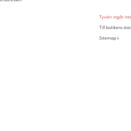
ra adressen
Tyvärr ingår inte
Till butikens sta
Sitemap »