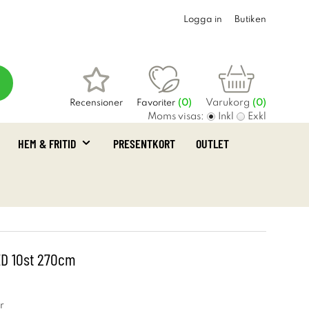
Logga in
Butiken
Varukorg
Recensioner
Favoriter
(
0
)
(0)
Moms visas:
Inkl
Exkl
HEM & FRITID
PRESENTKORT
OUTLET
ED 10st 270cm
r