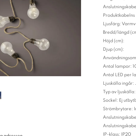
Anslutningskabe
Produktkabelns 
Ljusfärg: Varmv
Bredd/längd (c
Höjd (cm):
Djup (cm):
Användningsom
Antal lampor: 1
Antal LED per l
Ljuskälla ingår:
Typ av ljuskälla
Sockel: Ej utbyt
Strömbrytare: 
Anslutningskabe
Anslutningskabe
IP-klass: IP20