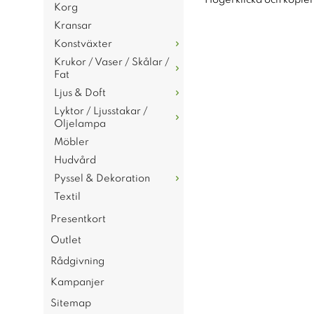
Högerklicka och kopie
Korg
Kransar
Konstväxter
Krukor / Vaser / Skålar /
Fat
Ljus & Doft
Lyktor / Ljusstakar /
Oljelampa
Möbler
Hudvård
Pyssel & Dekoration
Textil
Presentkort
Outlet
Rådgivning
Kampanjer
Sitemap