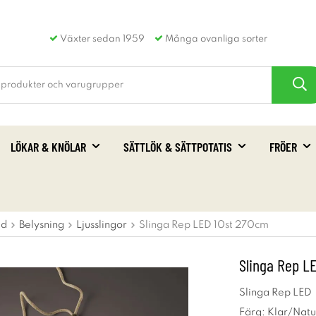
Växter sedan 1959
Många ovanliga sorter
LÖKAR & KNÖLAR
SÄTTLÖK & SÄTTPOTATIS
FRÖER
id
Belysning
Ljusslingor
Slinga Rep LED 10st 270cm
Slinga Rep L
Slinga Rep LED
Färg: Klar/Natu