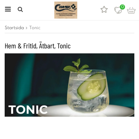
0
Startsida
Tonic
Hem & Fritid, Ätbart, Tonic