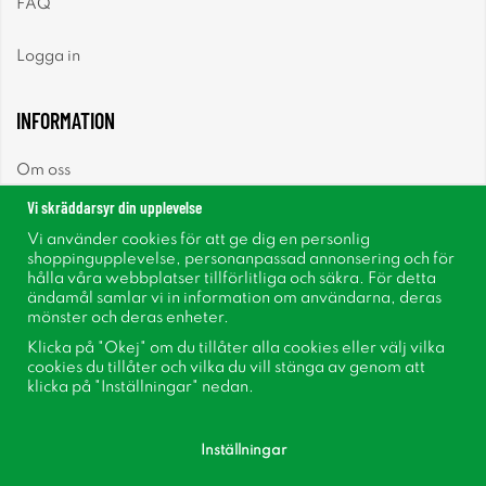
FAQ
Logga in
INFORMATION
Om oss
Vi skräddarsyr din upplevelse
Nyheter
Vi använder cookies för att ge dig en personlig
shoppingupplevelse, personanpassad annonsering och för
Nyhetsbrev
hålla våra webbplatser tillförlitliga och säkra. För detta
ändamål samlar vi in information om användarna, deras
mönster och deras enheter.
Om cookies
Klicka på "Okej" om du tillåter alla cookies eller välj vilka
cookies du tillåter och vilka du vill stänga av genom att
Inspiration
klicka på "Inställningar" nedan.
Inställningar