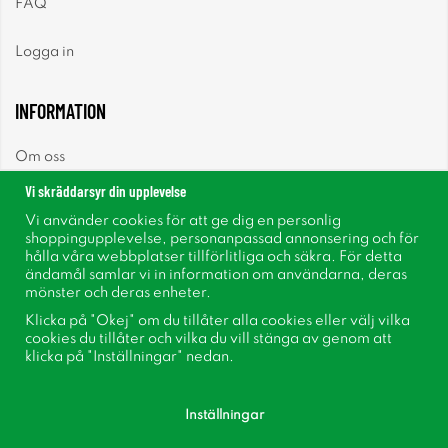
FAQ
Logga in
INFORMATION
Om oss
Vi skräddarsyr din upplevelse
Nyheter
Vi använder cookies för att ge dig en personlig
shoppingupplevelse, personanpassad annonsering och för
Nyhetsbrev
hålla våra webbplatser tillförlitliga och säkra. För detta
ändamål samlar vi in information om användarna, deras
mönster och deras enheter.
Om cookies
Klicka på "Okej" om du tillåter alla cookies eller välj vilka
cookies du tillåter och vilka du vill stänga av genom att
Inspiration
klicka på "Inställningar" nedan.
Inställningar