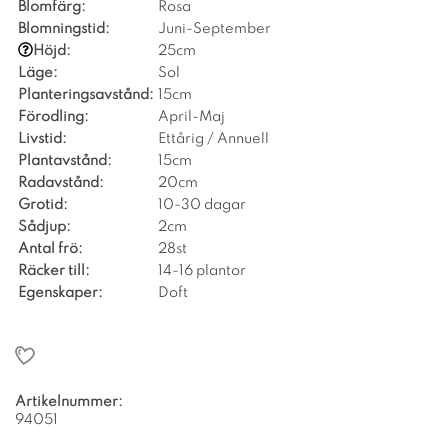
Blomfärg:
Rosa
Blomningstid:
Juni-September
Höjd:
25cm
Läge:
Sol
Planteringsavstånd:
15cm
Förodling:
April-Maj
Livstid:
Ettårig / Annuell
Plantavstånd:
15cm
Radavstånd:
20cm
Grotid:
10-30 dagar
Sådjup:
2cm
Antal frö:
28st
Räcker till:
14-16 plantor
Egenskaper:
Doft
Artikelnummer:
94051