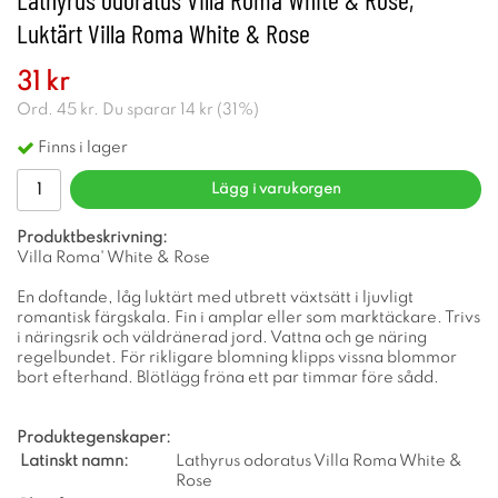
Luktärt Villa Roma White & Rose
31 kr
Ord.
45 kr
. Du sparar
14 kr
(
31
%)
Finns i lager
Lägg i varukorgen
Produktbeskrivning:
Villa Roma' White & Rose
En doftande, låg luktärt med utbrett växtsätt i ljuvligt
romantisk färgskala. Fin i amplar eller som marktäckare. Trivs
i näringsrik och väldränerad jord. Vattna och ge näring
regelbundet. För rikligare blomning klipps vissna blommor
bort efterhand. Blötlägg fröna ett par timmar före sådd.
Produktegenskaper:
Latinskt namn:
Lathyrus odoratus Villa Roma White &
Rose