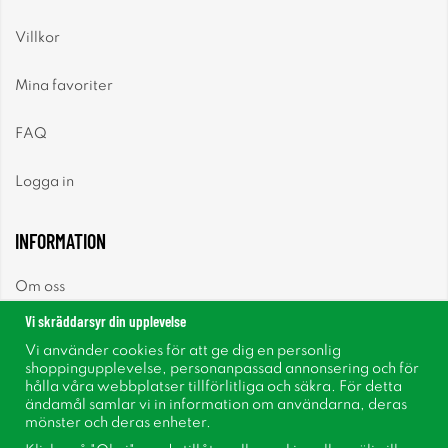
Villkor
Mina favoriter
FAQ
Logga in
INFORMATION
Om oss
Vi skräddarsyr din upplevelse
Nyheter
Vi använder cookies för att ge dig en personlig
shoppingupplevelse, personanpassad annonsering och för
Nyhetsbrev
hålla våra webbplatser tillförlitliga och säkra. För detta
ändamål samlar vi in information om användarna, deras
mönster och deras enheter.
Om cookies