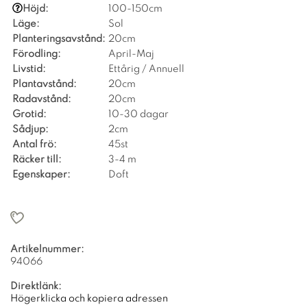
Höjd:
100-150cm
Läge:
Sol
Planteringsavstånd:
20cm
Förodling:
April-Maj
Livstid:
Ettårig / Annuell
Plantavstånd:
20cm
Radavstånd:
20cm
Grotid:
10-30 dagar
Sådjup:
2cm
Antal frö:
45st
Räcker till:
3-4 m
Egenskaper:
Doft
Artikelnummer:
94066
Direktlänk:
Högerklicka och kopiera adressen