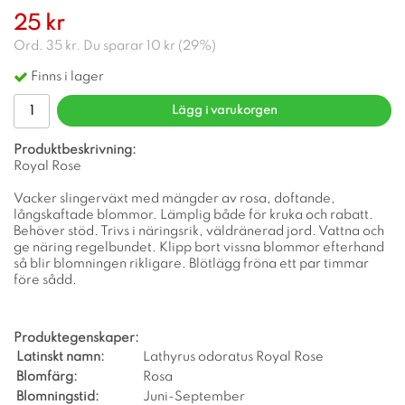
25 kr
Ord.
35 kr
. Du sparar
10 kr
(
29
%)
Finns i lager
Lägg i varukorgen
Produktbeskrivning:
Royal Rose
Vacker slingerväxt med mängder av rosa, doftande,
långskaftade blommor. Lämplig både för kruka och rabatt.
Behöver stöd. Trivs i näringsrik, väldränerad jord. Vattna och
ge näring regelbundet. Klipp bort vissna blommor efterhand
så blir blomningen rikligare. Blötlägg fröna ett par timmar
före sådd.
Produktegenskaper:
Latinskt namn:
Lathyrus odoratus Royal Rose
Blomfärg:
Rosa
Blomningstid:
Juni-September