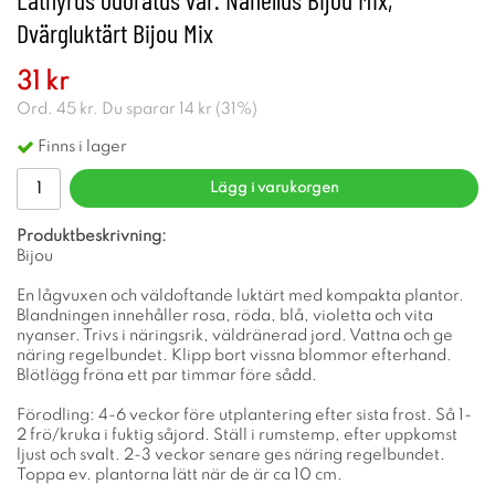
Dvärgluktärt Bijou Mix
31 kr
Ord.
45 kr
. Du sparar
14 kr
(
31
%)
Finns i lager
Lägg i varukorgen
Produktbeskrivning:
Bijou
En lågvuxen och väldoftande luktärt med kompakta plantor.
Blandningen innehåller rosa, röda, blå, violetta och vita
nyanser. Trivs i näringsrik, väldränerad jord. Vattna och ge
näring regelbundet. Klipp bort vissna blommor efterhand.
Blötlägg fröna ett par timmar före sådd.
Förodling: 4-6 veckor före utplantering efter sista frost. Så 1-
2 frö/kruka i fuktig såjord. Ställ i rumstemp, efter uppkomst
ljust och svalt. 2-3 veckor senare ges näring regelbundet.
Toppa ev. plantorna lätt när de är ca 10 cm.