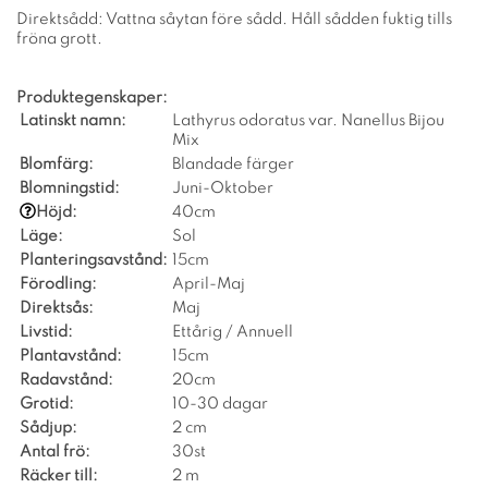
Direktsådd: Vattna såytan före sådd. Håll sådden fuktig tills
fröna grott.
Produktegenskaper:
Latinskt namn:
Lathyrus odoratus var. Nanellus Bijou
Mix
Blomfärg:
Blandade färger
Blomningstid:
Juni-Oktober
Höjd:
40cm
Läge:
Sol
Planteringsavstånd:
15cm
Förodling:
April-Maj
Direktsås:
Maj
Livstid:
Ettårig / Annuell
Plantavstånd:
15cm
Radavstånd:
20cm
Grotid:
10-30 dagar
Sådjup:
2 cm
Antal frö:
30st
Räcker till:
2 m