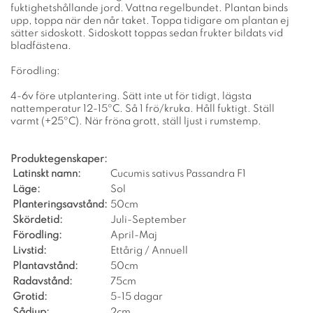
fuktighetshållande jord. Vattna regelbundet. Plantan binds
upp, toppa när den når taket. Toppa tidigare om plantan ej
sätter sidoskott. Sidoskott toppas sedan frukter bildats vid
bladfästena.
Förodling:
4-6v före utplantering. Sätt inte ut för tidigt, lägsta
nattemperatur 12-15ºC. Så 1 frö/kruka. Håll fuktigt. Ställ
varmt (+25ºC). När fröna grott, ställ ljust i rumstemp.
Produktegenskaper:
Latinskt namn:
Cucumis sativus Passandra F1
Läge:
Sol
Planteringsavstånd:
50cm
Skördetid:
Juli-September
Förodling:
April-Maj
Livstid:
Ettårig / Annuell
Plantavstånd:
50cm
Radavstånd:
75cm
Grotid:
5-15 dagar
Sådjup:
2cm