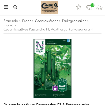
0
Startsida
Fröer
Grönsaksfröer
Fruktgrönsaker
Gurka
Cucumis sativus Passandra F1, Växthusgurka Passandra F1
Cucumis sativus Passandra F1, Växthusgurka