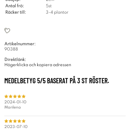
Antal frö:
5st
Räcker till:
3-4 plantor
Artikelnummer:
90388
Direktlänk:
Högerklicka och kopiera adressen
MEDELBETYG
5
/5 BASERAT PÅ
3
ST RÖSTER.
2024-01-10
Marilena
2023-07-10