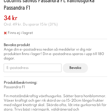
Passandra F1
34 kr
Ord.
49 kr
. Du sparar
15 kr
(
31
%)
Finns ej i lagret
Bevaka produkt
Ange din e-postadress nedan så meddelar vi dig när
produkten finns i lager! Din e-postadress sparas i upp till 180
dagar.
Bevaka
Produktbeskrivning:
Passandra F1
Fin motståndskraftig växthusgurka. Sätter bara honblommor.
Växer kraftigt och ger rik skörd av ca 15-20cm långa frukter
med något knottrigt skal. Skörda ofta, låt inte gurkorna bli för
stora. Trivs bäst i näringsrik, väldränerad och