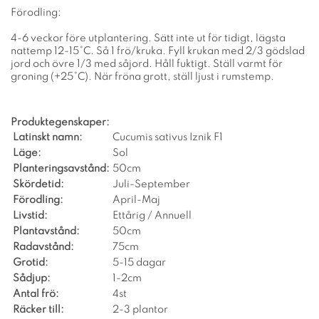
Förodling:
4-6 veckor före utplantering. Sätt inte ut för tidigt, lägsta
nattemp 12-15°C. Så 1 frö/kruka. Fyll krukan med 2/3 gödslad
jord och övre 1/3 med såjord. Håll fuktigt. Ställ varmt för
groning (+25°C). När fröna grott, ställ ljust i rumstemp.
Produktegenskaper:
Latinskt namn:
Cucumis sativus Iznik F1
Läge:
Sol
Planteringsavstånd:
50cm
Skördetid:
Juli-September
Förodling:
April-Maj
Livstid:
Ettårig / Annuell
Plantavstånd:
50cm
Radavstånd:
75cm
Grotid:
5-15 dagar
Sådjup:
1-2cm
Antal frö:
4st
Räcker till:
2-3 plantor