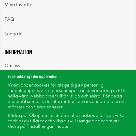
Mina favoriter
FAQ
Logga in
INFORMATION
Om oss
Vi skräddarsyr din upplevelse
Nyheter
Vi använder cookies för att ge dig en personlig
shoppingupplevelse, personanpassad annonsering och för
Nyhetsbrev
hålla våra webbplatser tillförlitliga och säkra. För detta
ändamål samlar vi in information om användarna, deras
mönster och deras enheter.
Om cookies
Klicka på "Okej" om du tillåter alla cookies eller välj vilka
cookies du tillåter och vilka du vill stänga av genom att
Inspiration
klicka på "Inställningar" nedan.