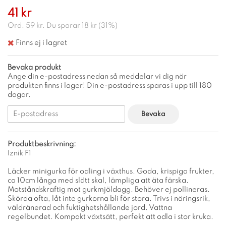
41 kr
Ord.
59 kr
. Du sparar
18 kr
(
31
%)
Finns ej i lagret
Bevaka produkt
Ange din e-postadress nedan så meddelar vi dig när
produkten finns i lager! Din e-postadress sparas i upp till 180
dagar.
Bevaka
Produktbeskrivning:
Iznik F1
Läcker minigurka för odling i växthus. Goda, krispiga frukter,
ca 10cm långa med slätt skal, lämpliga att äta färska.
Motståndskraftig mot gurkmjöldagg. Behöver ej pollineras.
Skörda ofta, låt inte gurkorna bli för stora. Trivs i näringsrik,
väldränerad och fuktighetshållande jord. Vattna
regelbundet. Kompakt växtsätt, perfekt att odla i stor kruka.