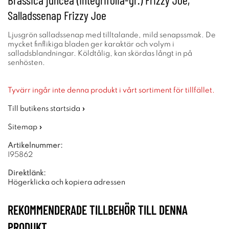
Salladssenap Frizzy Joe
Ljusgrön salladssenap med tilltalande, mild senapssmak. De
mycket finflikiga bladen ger karaktär och volym i
salladsblandningar. Köldtålig, kan skördas långt in på
senhösten.
Tyvärr ingår inte denna produkt i vårt sortiment för tillfället.
Till butikens startsida »
Sitemap »
Artikelnummer:
I95862
Direktlänk:
Högerklicka och kopiera adressen
REKOMMENDERADE TILLBEHÖR TILL DENNA
PRODUKT