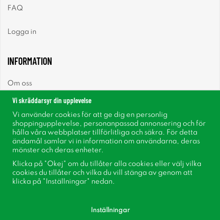
FAQ
Logga in
INFORMATION
Om oss
Vi skräddarsyr din upplevelse
Nyheter
Vi använder cookies för att ge dig en personlig
shoppingupplevelse, personanpassad annonsering och för
Nyhetsbrev
hålla våra webbplatser tillförlitliga och säkra. För detta
ändamål samlar vi in information om användarna, deras
mönster och deras enheter.
Om cookies
Klicka på "Okej" om du tillåter alla cookies eller välj vilka
cookies du tillåter och vilka du vill stänga av genom att
Inspiration
klicka på "Inställningar" nedan.
Inställningar