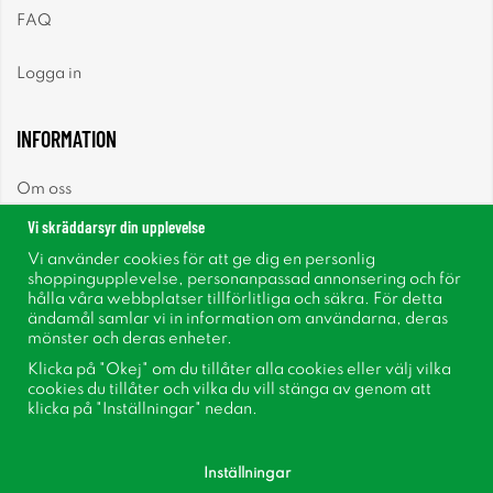
FAQ
Logga in
INFORMATION
Om oss
Vi skräddarsyr din upplevelse
Nyheter
Vi använder cookies för att ge dig en personlig
shoppingupplevelse, personanpassad annonsering och för
Nyhetsbrev
hålla våra webbplatser tillförlitliga och säkra. För detta
ändamål samlar vi in information om användarna, deras
mönster och deras enheter.
Om cookies
Klicka på "Okej" om du tillåter alla cookies eller välj vilka
cookies du tillåter och vilka du vill stänga av genom att
Inspiration
klicka på "Inställningar" nedan.
Inställningar