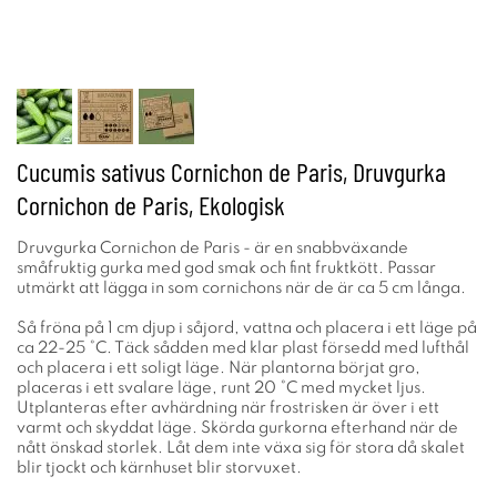
Cucumis sativus Cornichon de Paris, Druvgurka
Cornichon de Paris, Ekologisk
Druvgurka Cornichon de Paris - är en snabbväxande
småfruktig gurka med god smak och fint fruktkött. Passar
utmärkt att lägga in som cornichons när de är ca 5 cm långa.
Så fröna på 1 cm djup i såjord, vattna och placera i ett läge på
ca 22-25 °C. Täck sådden med klar plast försedd med lufthål
och placera i ett soligt läge. När plantorna börjat gro,
placeras i ett svalare läge, runt 20 °C med mycket ljus.
Utplanteras efter avhärdning när frostrisken är över i ett
varmt och skyddat läge. Skörda gurkorna efterhand när de
nått önskad storlek. Låt dem inte växa sig för stora då skalet
blir tjockt och kärnhuset blir storvuxet.