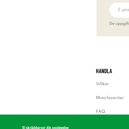
De uppgift
HANDLA
Villkor
Mina favoriter
FAQ
Logga in
Vi skräddarsyr din upplevelse