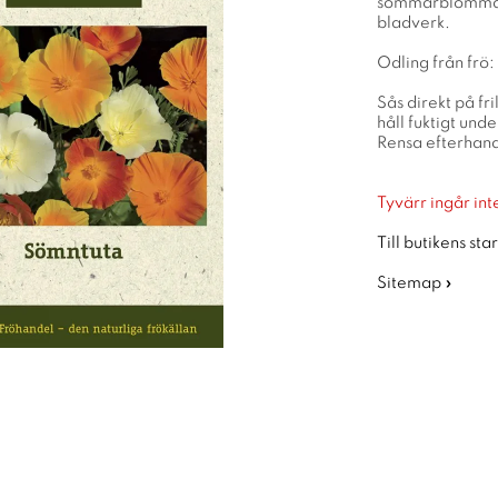
sommarblomma fö
bladverk.
Odling från frö:
Sås direkt på fr
håll fuktigt unde
Rensa efterhand
Tyvärr ingår inte
Till butikens sta
Sitemap »