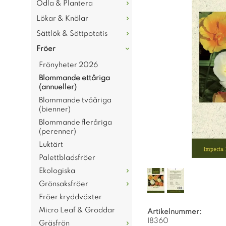
Odla & Plantera
Lökar & Knölar
Sättlök & Sättpotatis
Fröer
Frönyheter 2026
Blommande ettåriga
(annueller)
Blommande tvååriga
(bienner)
Blommande fleråriga
(perenner)
Luktärt
Palettbladsfröer
Ekologiska
Grönsaksfröer
Fröer kryddväxter
Micro Leaf & Groddar
Artikelnummer:
I8360
Gräsfrön