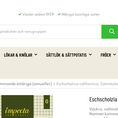
Växter sedan 1959
Många ovanliga sorter
LÖKAR & KNÖLAR
SÄTTLÖK & SÄTTPOTATIS
FRÖER
mmande ettåriga (annueller)
Eschscholzia californica, Sömntuta
Eschscholzia
Vackra, vallmoli
Namnet kommer a