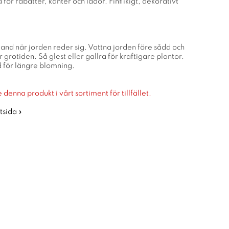
r rabatter, kanter och lådor. Finflikigt, dekorativt
iland när jorden reder sig. Vattna jorden före sådd och
r grotiden. Så glest eller gallra för kraftigare plantor.
 för längre blomning.
 denna produkt i vårt sortiment för tillfället.
rtsida »