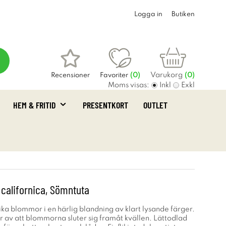
Logga in
Butiken
Varukorg
Recensioner
Favoriter
(
0
)
(0)
Moms visas:
Inkl
Exkl
HEM & FRITID
PRESENTKORT
OUTLET
 californica, Sömntuta
ka blommor i en härlig blandning av klart lysande färger.
v att blommorna sluter sig framåt kvällen. Lättodlad