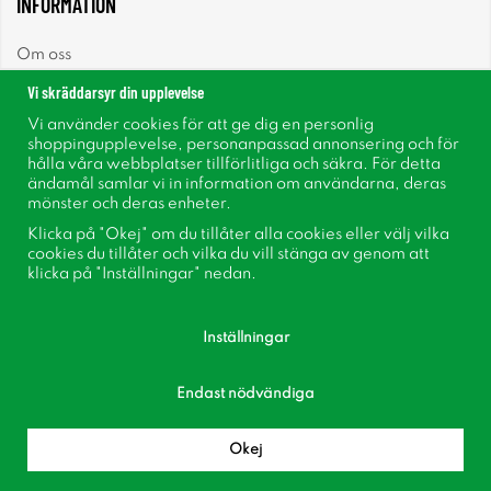
INFORMATION
Om oss
Vi skräddarsyr din upplevelse
Nyheter
Vi använder cookies för att ge dig en personlig
shoppingupplevelse, personanpassad annonsering och för
Nyhetsbrev
hålla våra webbplatser tillförlitliga och säkra. För detta
ändamål samlar vi in information om användarna, deras
mönster och deras enheter.
Om cookies
Klicka på "Okej" om du tillåter alla cookies eller välj vilka
cookies du tillåter och vilka du vill stänga av genom att
Inspiration
klicka på "Inställningar" nedan.
Inställningar
Endast nödvändiga
Följ oss på Facebook
Bli medlem i vår kundklubb!
Okej