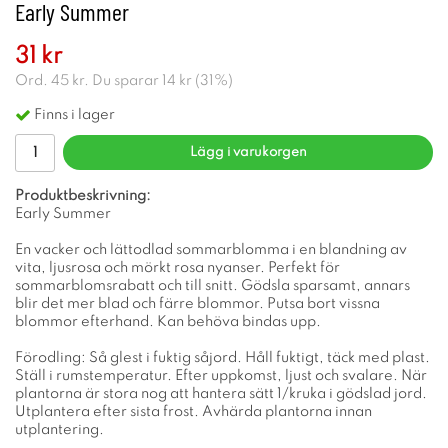
Early Summer
31 kr
Ord.
45 kr
. Du sparar
14 kr
(
31
%)
Finns i lager
Lägg i varukorgen
Produktbeskrivning:
Early Summer
En vacker och lättodlad sommarblomma i en blandning av
vita, ljusrosa och mörkt rosa nyanser. Perfekt för
sommarblomsrabatt och till snitt. Gödsla sparsamt, annars
blir det mer blad och färre blommor. Putsa bort vissna
blommor efterhand. Kan behöva bindas upp.
Förodling: Så glest i fuktig såjord. Håll fuktigt, täck med plast.
Ställ i rumstemperatur. Efter uppkomst, ljust och svalare. När
plantorna är stora nog att hantera sätt 1/kruka i gödslad jord.
Utplantera efter sista frost. Avhärda plantorna innan
utplantering.