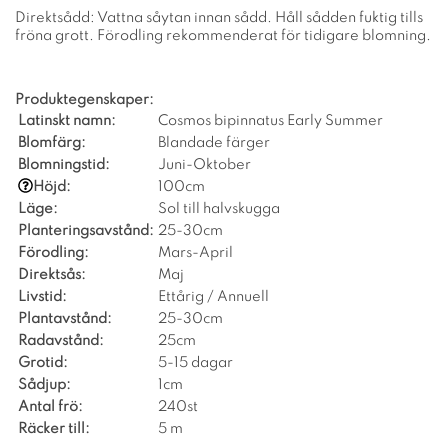
Direktsådd: Vattna såytan innan sådd. Håll sådden fuktig tills
fröna grott. Förodling rekommenderat för tidigare blomning.
Produktegenskaper:
Latinskt namn:
Cosmos bipinnatus Early Summer
Blomfärg:
Blandade färger
Blomningstid:
Juni-Oktober
Höjd:
100cm
Läge:
Sol till halvskugga
Planteringsavstånd:
25-30cm
Förodling:
Mars-April
Direktsås:
Maj
Livstid:
Ettårig / Annuell
Plantavstånd:
25-30cm
Radavstånd:
25cm
Grotid:
5-15 dagar
Sådjup:
1cm
Antal frö:
240st
Räcker till:
5 m