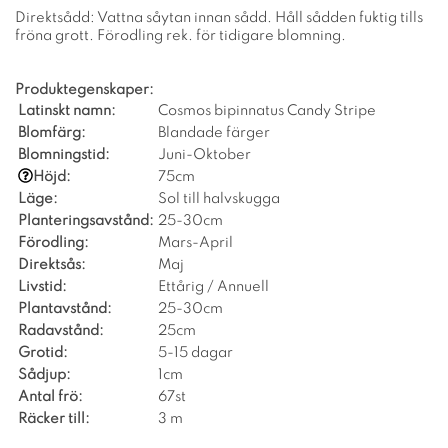
Direktsådd: Vattna såytan innan sådd. Håll sådden fuktig tills
fröna grott. Förodling rek. för tidigare blomning.
Produktegenskaper:
Latinskt namn:
Cosmos bipinnatus Candy Stripe
Blomfärg:
Blandade färger
Blomningstid:
Juni-Oktober
Höjd:
75cm
Läge:
Sol till halvskugga
Planteringsavstånd:
25-30cm
Förodling:
Mars-April
Direktsås:
Maj
Livstid:
Ettårig / Annuell
Plantavstånd:
25-30cm
Radavstånd:
25cm
Grotid:
5-15 dagar
Sådjup:
1cm
Antal frö:
67st
Räcker till:
3 m