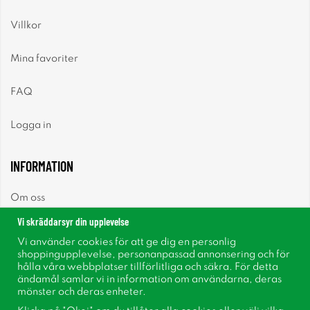
Villkor
Mina favoriter
FAQ
Logga in
INFORMATION
Om oss
Vi skräddarsyr din upplevelse
Nyheter
Vi använder cookies för att ge dig en personlig
shoppingupplevelse, personanpassad annonsering och för
Nyhetsbrev
hålla våra webbplatser tillförlitliga och säkra. För detta
ändamål samlar vi in information om användarna, deras
mönster och deras enheter.
Om cookies