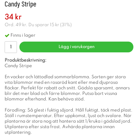
Candy Stripe
34 kr
Ord.
49 kr
. Du sparar
15 kr
(
31
%)
Finns i lager
Lägg i varukorgen
Produktbeskrivning:
Candy Stripe
En vacker och lättodlad sommarblomma. Sorten ger stora
vita blommor med en rosaröd kant eller med djuprosa
fläckar. Perfekt för rabatt och snitt. Gödsla sparsamt, annars
blir det mer blad och färre blommor. Putsa bort vissna
blommor efterhand. Kan behöva stöd.
Förodling: Så glest i fuktig såjord. Håll fuktigt, täck med plast.
Ställ i rumstemperatur. Efter uppkomst, ljust och svalare. När
plantorna är stora nog att hantera sätt 1/kruka i gödslad jord.
Utplantera efter sista frost. Avhärda plantorna innan
utplantering.