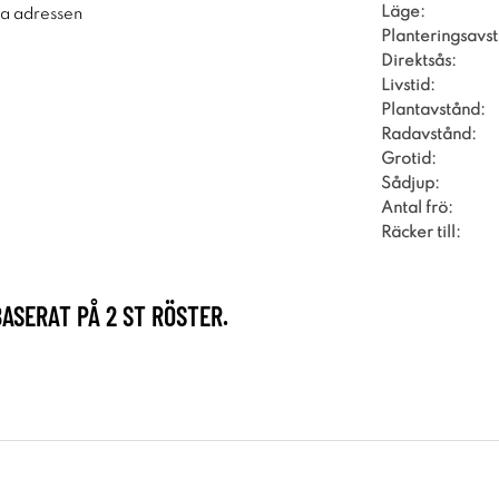
Läge:
ra adressen
Planteringsavs
Direktsås:
Livstid:
Plantavstånd:
Radavstånd:
Grotid:
Sådjup:
Antal frö:
Räcker till:
BASERAT PÅ
2
ST RÖSTER.