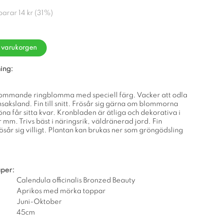
sparar
14 kr
(
31
%)
i varukorgen
ing:
lommande ringblomma med speciell färg. Vacker att odla
nsaksland. Fin till snitt. Frösår sig gärna om blommorna
röna får sitta kvar. Kronbladen är ätliga och dekorativa i
r mm. Trivs bäst i näringsrik, väldränerad jord. Fin
sår sig villigt. Plantan kan brukas ner som gröngödsling
per:
Calendula officinalis Bronzed Beauty
Aprikos med mörka toppar
Juni-Oktober
45cm