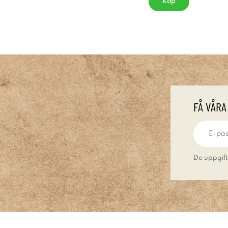
Köp
FÅ VÅRA
De uppgift