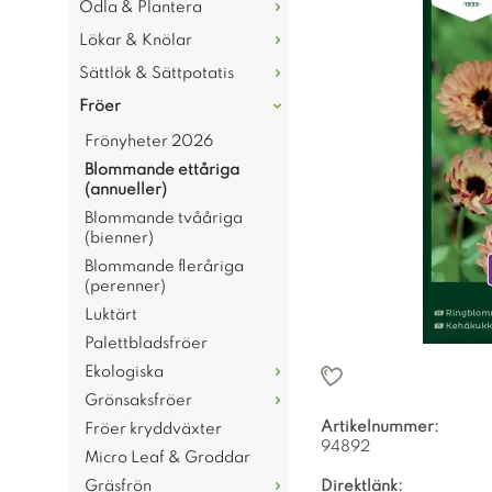
Odla & Plantera
Lökar & Knölar
Sättlök & Sättpotatis
Fröer
Frönyheter 2026
Blommande ettåriga
(annueller)
Blommande tvååriga
(bienner)
Blommande fleråriga
(perenner)
Luktärt
Palettbladsfröer
Ekologiska
Grönsaksfröer
Artikelnummer:
Fröer kryddväxter
94892
Micro Leaf & Groddar
Gräsfrön
Direktlänk: