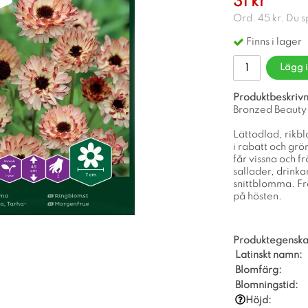
31 kr
Ord.
45 kr
. Du 
Finns i lager
Lägg 
Produktbeskrivn
Bronzed Beauty
Lättodlad, rikb
i rabatt och grö
får vissna och f
sallader, drinka
snittblomma. Frö
på hösten.
Produktegenska
Latinskt namn:
Blomfärg:
Blomningstid:
Höjd: