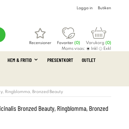
Logga in
Butiken
Varukorg
Recensioner
Favoriter
(
0
)
(0)
Moms visas:
Inkl
Exkl
HEM & FRITID
PRESENTKORT
OUTLET
uty, Ringblomma, Bronzed Beauty
ficinalis Bronzed Beauty, Ringblomma, Bronzed