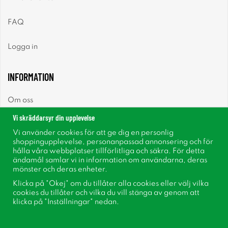
FAQ
Logga in
INFORMATION
Om oss
Vi skräddarsyr din upplevelse
Nyheter
Vi använder cookies för att ge dig en personlig
shoppingupplevelse, personanpassad annonsering och för
Nyhetsbrev
hålla våra webbplatser tillförlitliga och säkra. För detta
ändamål samlar vi in information om användarna, deras
mönster och deras enheter.
Om cookies
Klicka på "Okej" om du tillåter alla cookies eller välj vilka
cookies du tillåter och vilka du vill stänga av genom att
Inspiration
klicka på "Inställningar" nedan.