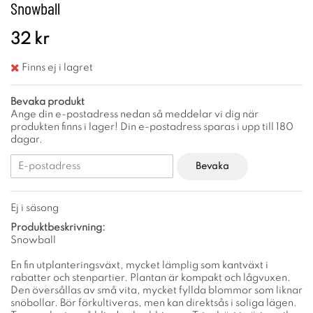
Snowball
32 kr
Finns ej i lagret
Bevaka produkt
Ange din e-postadress nedan så meddelar vi dig när
produkten finns i lager! Din e-postadress sparas i upp till 180
dagar.
Bevaka
Ej i säsong
Produktbeskrivning:
Snowball
En fin utplanteringsväxt, mycket lämplig som kantväxt i
rabatter och stenpartier. Plantan är kompakt och lågvuxen.
Den översållas av små vita, mycket fyllda blommor som liknar
snöbollar. Bör förkultiveras, men kan direktsås i soliga lägen.