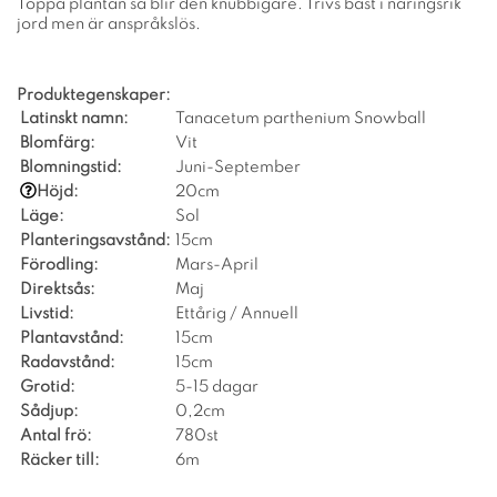
Toppa plantan så blir den knubbigare. Trivs bäst i näringsrik
jord men är anspråkslös.
Produktegenskaper:
Latinskt namn:
Tanacetum parthenium Snowball
Blomfärg:
Vit
Blomningstid:
Juni-September
Höjd:
20cm
Läge:
Sol
Planteringsavstånd:
15cm
Förodling:
Mars-April
Direktsås:
Maj
Livstid:
Ettårig / Annuell
Plantavstånd:
15cm
Radavstånd:
15cm
Grotid:
5-15 dagar
Sådjup:
0,2cm
Antal frö:
780st
Räcker till:
6m