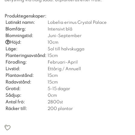
Produktegenskaper:
Latinskt namn:
Lobelia erinus Crystal Palace
Blomfärg:
Intensivt blå
Blomningstid:
Juni-September
Höjd:
10cm
Läge:
Sol till halvskugga
Planteringsavstånd:
15cm
Förodling:
Februari-April
Livstid:
Ettårig / Annuell
Plantavstånd:
15cm
Radavstånd:
15cm
Grotid:
5-15 dagar
Sådjup:
0cm
Antal frö:
2800st
Räcker till:
200 plantor