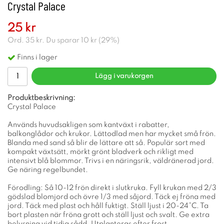
Crystal Palace
25 kr
Ord.
35 kr
. Du sparar
10 kr
(
29
%)
Finns i lager
Lägg i varukorgen
Produktbeskrivning:
Crystal Palace
Används huvudsakligen som kantväxt i rabatter,
balkonglådor och krukor. Lättodlad men har mycket små frön.
Blanda med sand så blir de lättare att så. Populär sort med
kompakt växtsätt, mörkt grönt bladverk och rikligt med
intensivt blå blommor. Trivs i en näringsrik, väldränerad jord.
Ge näring regelbundet.
Förodling: Så 10-12 frön direkt i slutkruka. Fyll krukan med 2/3
gödslad blomjord och övre 1/3 med såjord. Täck ej fröna med
jord. Täck med plast och håll fuktigt. Ställ ljust i 20-24°C. Ta
bort plasten när fröna grott och ställ ljust och svalt. Ge extra
belysning vid tidig sådd. Utplanteras efter frost.