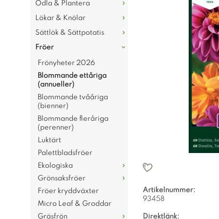
Odla & Plantera
Lökar & Knölar
Sättlök & Sättpotatis
Fröer
Frönyheter 2026
Blommande ettåriga
(annueller)
Blommande tvååriga
(bienner)
Blommande fleråriga
(perenner)
Luktärt
Palettbladsfröer
Ekologiska
Grönsaksfröer
Artikelnummer:
Fröer kryddväxter
93458
Micro Leaf & Groddar
Gräsfrön
Direktlänk: