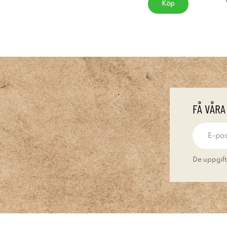
Köp
FÅ VÅRA
De uppgift