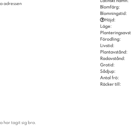
Latinskt namn:
ra adressen
Blomfärg:
Blomningstid:
Höjd:
Läge:
Planteringsavs
Förodling:
Livstid:
Plantavstånd:
Radavstånd:
Grotid:
Sådjup:
Antal frö:
Räcker till:
a har tagit sig bra.