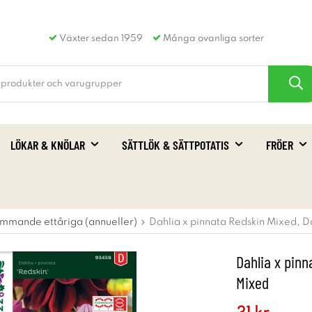
Växter sedan 1959
Många ovanliga sorter
LÖKAR & KNÖLAR
SÄTTLÖK & SÄTTPOTATIS
FRÖER
mmande ettåriga (annueller)
Dahlia x pinnata Redskin Mixed, 
Dahlia x pin
Mixed