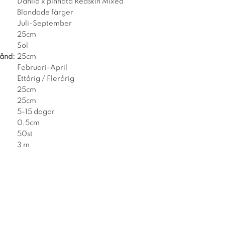
Dahlia x pinnata Redskin Mixed
Blandade färger
Juli-September
25cm
Sol
tånd:
25cm
Februari-April
Ettårig / Flerårig
25cm
25cm
5-15 dagar
0,5cm
50st
3 m