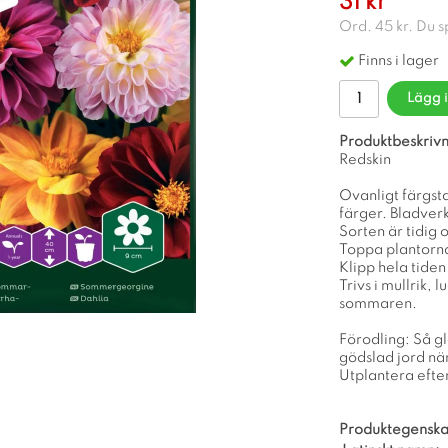
31 kr
Ord.
45 kr
. Du 
Finns i lager
Lägg 
Produktbeskrivn
Redskin
Ovanligt färgst
färger. Bladverk
Sorten är tidig 
Toppa plantorna
Klipp hela tiden
Trivs i mullrik, 
sommaren.
Förodling: Så gl
gödslad jord när
Utplantera efter 
Produktegenska