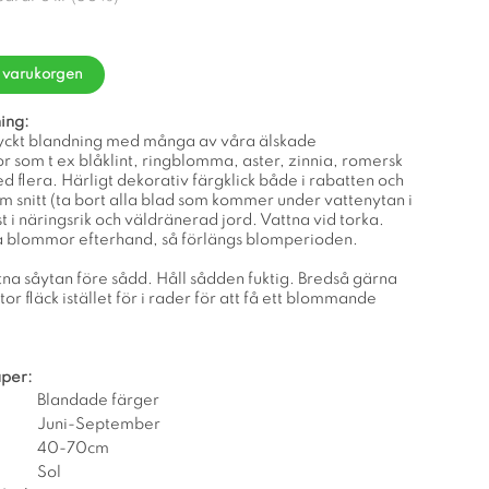
i varukorgen
ing:
yckt blandning med många av våra älskade
om t ex blåklint, ringblomma, aster, zinnia, romersk
 flera. Härligt dekorativ färgklick både i rabatten och
om snitt (ta bort alla blad som kommer under vattenytan i
st i näringsrik och väldränerad jord. Vattna vid torka.
na blommor efterhand, så förlängs blomperioden.
tna såytan före sådd. Håll sådden fuktig. Bredså gärna
stor fläck istället för i rader för att få ett blommande
per:
Blandade färger
Juni-September
40-70cm
Sol