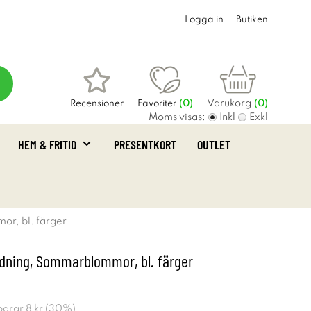
Logga in
Butiken
Varukorg
Recensioner
Favoriter
(
0
)
(0)
Moms visas:
Inkl
Exkl
HEM & FRITID
PRESENTKORT
OUTLET
r, bl. färger
dning, Sommarblommor, bl. färger
sparar
8 kr
(
30
%)