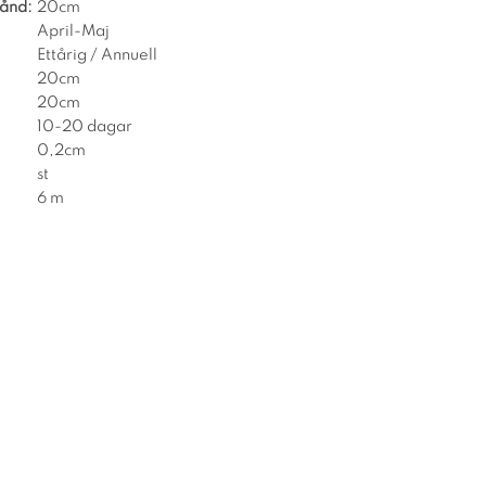
tånd:
20cm
April-Maj
Ettårig / Annuell
20cm
20cm
10-20 dagar
0,2cm
st
6 m