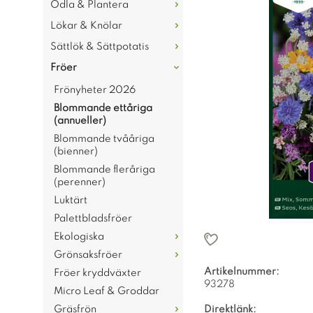
Odla & Plantera
Lökar & Knölar
Sättlök & Sättpotatis
Fröer
Frönyheter 2026
Blommande ettåriga
(annueller)
Blommande tvååriga
(bienner)
Blommande fleråriga
(perenner)
Luktärt
Palettbladsfröer
Ekologiska
Grönsaksfröer
Artikelnummer:
Fröer kryddväxter
93278
Micro Leaf & Groddar
Gräsfrön
Direktlänk: