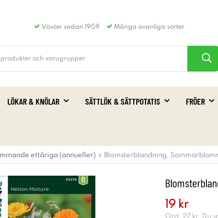
Växter sedan 1959
Många ovanliga sorter
LÖKAR & KNÖLAR
SÄTTLÖK & SÄTTPOTATIS
FRÖER
mmande ettåriga (annueller)
Blomsterblandning, Sommarblommo
Blomsterblan
19 kr
Ord.
27 kr
. Du 