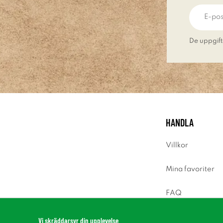
De uppgift
HANDLA
Villkor
Mina favoriter
FAQ
Logga in
Vi skräddarsyr din upplevelse