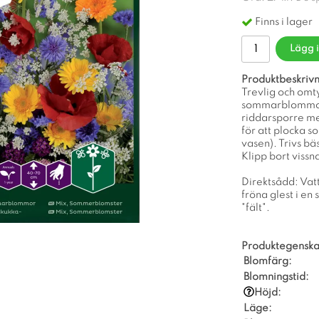
Finns i lager
Lägg 
Produktbeskrivn
Trevlig och omt
sommarblommor s
riddarsporre med
för att plocka s
vasen). Trivs bä
Klipp bort viss
Direktsådd: Vat
fröna glest i en 
"fält".
Produktegenska
Blomfärg:
Blomningstid:
Höjd:
Läge: