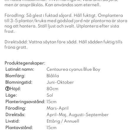
men är anspråkslös. Kan användas som eternell.
Förodling: Så glest i fuktad såjord. Håll fuktigt. Omplantera
till 3-5 plantor/kruka med gödslad jord när plantorna är stora
nog att hantera. Ställ ljust och svalt. Utplantera efter sista
frost.
Direktsådd: Vattna såytan före sådd. Håll sådden fuktig tills
fröna grott.
Produktegenskaper:
Latinskt namn:
Centaurea cyanus Blue Boy
Blomfärg:
Blålila
Blomningstid:
Juni-Oktober
Höjd:
80cm
Läge:
Sol
Planteringsavstånd:
15cm
Förodling:
Mars-April
Direktsås:
April-Maj, Augusti-September
Livstid:
Ettårig / Annuell
Plantavstånd:
15cm