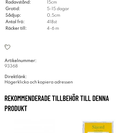
Radavstånd:
15cm
Grotid:
5-15 dagar
Sådjup:
0,5cm
Antal frö:
418st
Räcker till:
4-6 m
Artikelnummer:
93368
Direktlänk:
Högerklicka och kopiera adressen
REKOMMENDERADE TILLBEHÖR TILL DENNA
PRODUKT