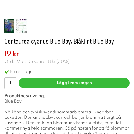
Centaurea cyanus Blue Boy, Blåklint Blue Boy
19 kr
Ord.
27 kr
. Du sparar
8 kr
(
30
%)
Finns i lager
Lägg i varukorgen
Produktbeskrivning:
Blue Boy
Välkänd och typisk svensk sommarblomma. Underbar i
buketter. Den är snabbvuxen och börjar blomma tidigt på
säsongen. Den enskilda blomman vissnar snabbt, men det
kommer nya hela sommaren. Så på hösten för att få blommor
till nästa midsommar. Trivs i näringsrik, väldränerad jord,