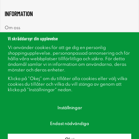
INFORMATION
Om oss
Vi skräddarsyr din upplevelse
Nyheter
Vi använder cookies för att ge dig en personlig
shoppingupplevelse, personanpassad annonsering och för
Nyhetsbrev
hålla våra webbplatser tillförlitliga och säkra. För detta
ändamål samlar vi in information om användarna, deras
mönster och deras enheter.
Om cookies
Klicka på "Okej" om du tillåter alla cookies eller välj vilka
cookies du tillåter och vilka du vill stänga av genom att
Inspiration
klicka på "Inställningar" nedan.
Inställningar
Endast nödvändiga
Följ oss på Facebook
Bli medlem i vår kundklubb!