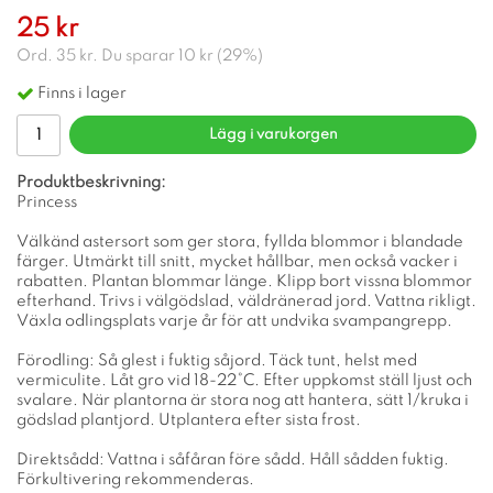
25 kr
Ord.
35 kr
. Du sparar
10 kr
(
29
%)
Finns i lager
Lägg i varukorgen
Produktbeskrivning:
Princess
Välkänd astersort som ger stora, fyllda blommor i blandade
färger. Utmärkt till snitt, mycket hållbar, men också vacker i
rabatten. Plantan blommar länge. Klipp bort vissna blommor
efterhand. Trivs i välgödslad, väldränerad jord. Vattna rikligt.
Växla odlingsplats varje år för att undvika svampangrepp.
Förodling: Så glest i fuktig såjord. Täck tunt, helst med
vermiculite. Låt gro vid 18-22°C. Efter uppkomst ställ ljust och
svalare. När plantorna är stora nog att hantera, sätt 1/kruka i
gödslad plantjord. Utplantera efter sista frost.
Direktsådd: Vattna i såfåran före sådd. Håll sådden fuktig.
Förkultivering rekommenderas.