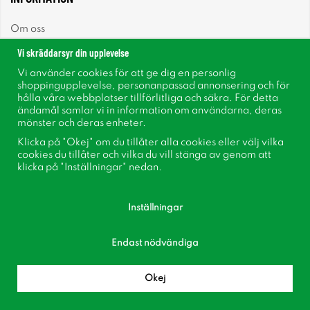
Om oss
Vi skräddarsyr din upplevelse
Nyheter
Vi använder cookies för att ge dig en personlig
shoppingupplevelse, personanpassad annonsering och för
Nyhetsbrev
hålla våra webbplatser tillförlitliga och säkra. För detta
ändamål samlar vi in information om användarna, deras
mönster och deras enheter.
Om cookies
Klicka på "Okej" om du tillåter alla cookies eller välj vilka
cookies du tillåter och vilka du vill stänga av genom att
Inspiration
klicka på "Inställningar" nedan.
Inställningar
Endast nödvändiga
Följ oss på Facebook
Bli medlem i vår kundklubb!
Okej