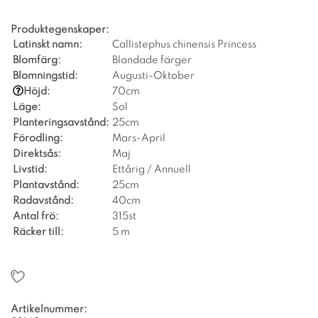
Produktegenskaper:
Latinskt namn:
Callistephus chinensis Princess
Blomfärg:
Blandade färger
Blomningstid:
Augusti-Oktober
Höjd:
70cm
Läge:
Sol
Planteringsavstånd:
25cm
Förodling:
Mars-April
Direktsås:
Maj
Livstid:
Ettårig / Annuell
Plantavstånd:
25cm
Radavstånd:
40cm
Antal frö:
315st
Räcker till:
5 m
Artikelnummer: