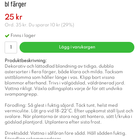
bl färger
25 kr
Ord.
35 kr
. Du sparar
10 kr
(
29
%)
Finns i lager
Lägg i varukorgen
Produktbeskrivning:
Dekorativ och lättodlad blandning av tidiga, dubbla
astersorter i flera färger, både klara och milda. Tacksam
snittblomma som håller länge i vas. Klipp bort vissna
blommor efterhand. Trivs i välgödslad, väldränerad jord.
Vattna rikligt. Växla odlingsplats varje år för att undvika
svampangrepp.
Förodling: Så glest i fuktig såjord. Täck tunt, helst med
vermiculite. Låt gro vid 18-22°C. Efter uppkomst ställ ljust och
svalare. När plantorna är stora nog att hantera, sätt 1/kruka i
gödslad plantjord. Utplantera efter sista frost.
Direktsådd: Vattna i såfåran före sådd. Håll sådden fuktig.
Förodling rekommenderas.