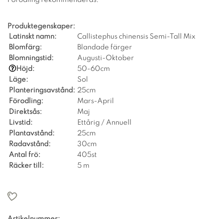
Produktegenskaper:
Latinskt namn:
Callistephus chinensis Semi-Tall Mix
Blomfärg:
Blandade färger
Blomningstid:
Augusti-Oktober
Höjd:
50-60cm
Läge:
Sol
Planteringsavstånd:
25cm
Förodling:
Mars-April
Direktsås:
Maj
Livstid:
Ettårig / Annuell
Plantavstånd:
25cm
Radavstånd:
30cm
Antal frö:
405st
Räcker till:
5 m
Artikelnummer: