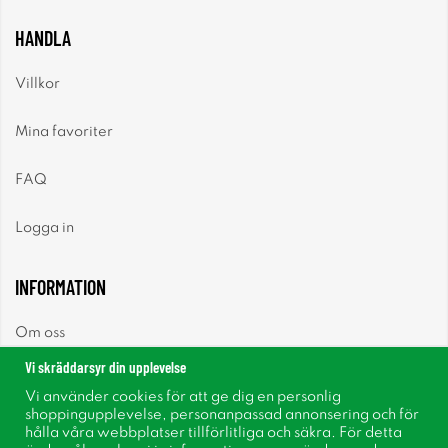
HANDLA
Villkor
Mina favoriter
FAQ
Logga in
INFORMATION
Om oss
Vi skräddarsyr din upplevelse
Nyheter
Vi använder cookies för att ge dig en personlig
shoppingupplevelse, personanpassad annonsering och för
Nyhetsbrev
hålla våra webbplatser tillförlitliga och säkra. För detta