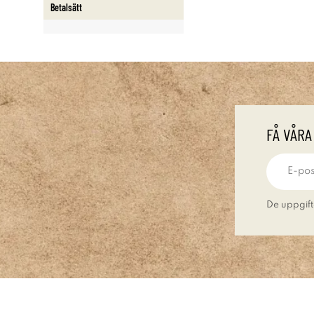
Betalsätt
FÅ VÅRA
De uppgift