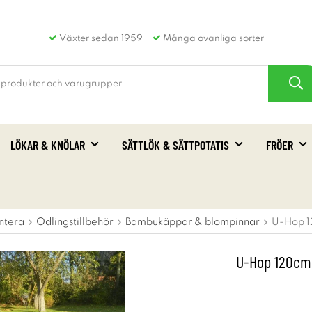
Växter sedan 1959
Många ovanliga sorter
LÖKAR & KNÖLAR
SÄTTLÖK & SÄTTPOTATIS
FRÖER
ntera
Odlingstillbehör
Bambukäppar & blompinnar
U-Hop 1
U-Hop 120cm