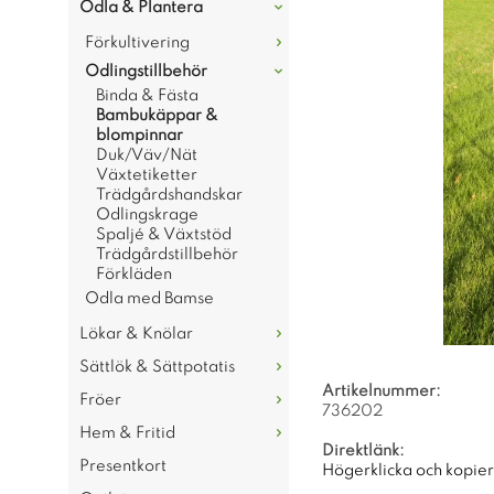
Odla & Plantera
Förkultivering
Odlingstillbehör
Binda & Fästa
Bambukäppar &
blompinnar
Duk/Väv/Nät
Växtetiketter
Trädgårdshandskar
Odlingskrage
Spaljé & Växtstöd
Trädgårdstillbehör
Förkläden
Odla med Bamse
Lökar & Knölar
Sättlök & Sättpotatis
Artikelnummer:
Fröer
736202
Hem & Fritid
Direktlänk:
Presentkort
Högerklicka och kopie