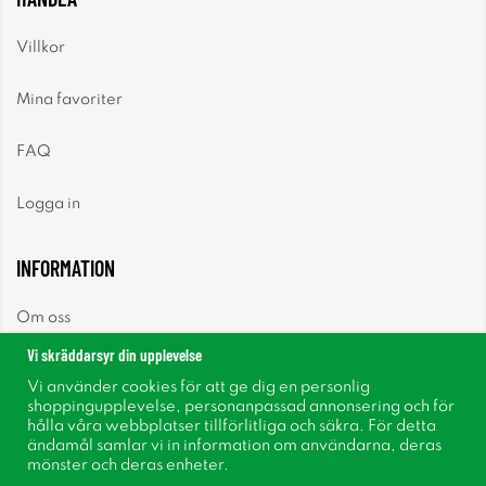
Villkor
Mina favoriter
FAQ
Logga in
INFORMATION
Om oss
Vi skräddarsyr din upplevelse
Nyheter
Vi använder cookies för att ge dig en personlig
shoppingupplevelse, personanpassad annonsering och för
Nyhetsbrev
hålla våra webbplatser tillförlitliga och säkra. För detta
ändamål samlar vi in information om användarna, deras
mönster och deras enheter.
Om cookies