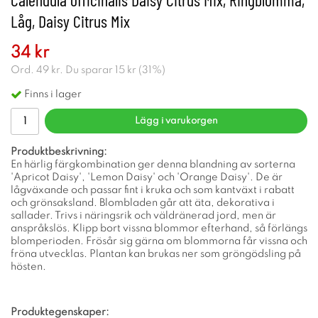
Låg, Daisy Citrus Mix
34 kr
Ord.
49 kr
. Du sparar
15 kr
(
31
%)
Finns i lager
Lägg i varukorgen
Produktbeskrivning:
En härlig färgkombination ger denna blandning av sorterna
'Apricot Daisy', 'Lemon Daisy' och 'Orange Daisy'. De är
lågväxande och passar fint i kruka och som kantväxt i rabatt
och grönsaksland. Blombladen går att äta, dekorativa i
sallader. Trivs i näringsrik och väldränerad jord, men är
anspråkslös. Klipp bort vissna blommor efterhand, så förlängs
blomperioden. Frösår sig gärna om blommorna får vissna och
fröna utvecklas. Plantan kan brukas ner som gröngödsling på
hösten.
Produktegenskaper: