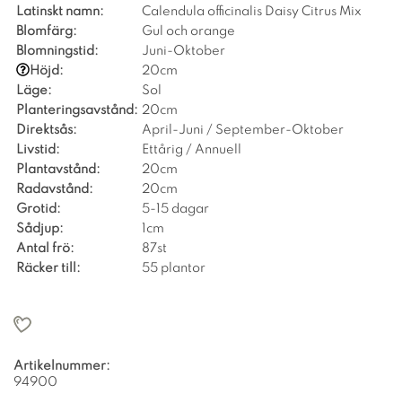
Latinskt namn:
Calendula officinalis Daisy Citrus Mix
Blomfärg:
Gul och orange
Blomningstid:
Juni-Oktober
Höjd:
20cm
Läge:
Sol
Planteringsavstånd:
20cm
Direktsås:
April-Juni / September-Oktober
Livstid:
Ettårig / Annuell
Plantavstånd:
20cm
Radavstånd:
20cm
Grotid:
5-15 dagar
Sådjup:
1cm
Antal frö:
87st
Räcker till:
55 plantor
Artikelnummer:
94900