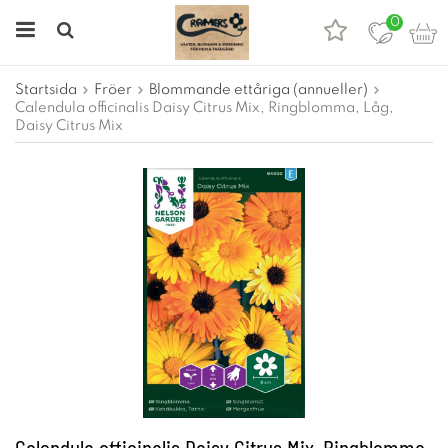
0
Startsida
Fröer
Blommande ettåriga (annueller)
Calendula officinalis Daisy Citrus Mix, Ringblomma, Låg,
Daisy Citrus Mix
Calendula officinalis Daisy Citrus Mix, Ringblomma,