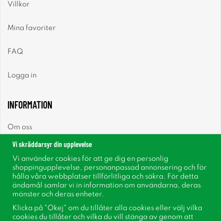
Villkor
Mina favoriter
FAQ
Logga in
INFORMATION
Om oss
Vi skräddarsyr din upplevelse
Nyheter
Vi använder cookies för att ge dig en personlig
shoppingupplevelse, personanpassad annonsering och för
Nyhetsbrev
hålla våra webbplatser tillförlitliga och säkra. För detta
ändamål samlar vi in information om användarna, deras
mönster och deras enheter.
Om cookies
Klicka på "Okej" om du tillåter alla cookies eller välj vilka
cookies du tillåter och vilka du vill stänga av genom att