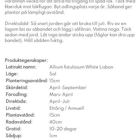
varannan vecka för att alltid ha tillgång till späd lök. Täck med
fiberduk mot lökflugan. Byt odlingsplats varje år. Såband ger
plantor på lämpligt avstånd.
Direktsådd: Så snart jorden går att bruka till juli. Riv av en
lagom bit av såbandet och lägg i såfåran. Vattna noga. Täck
sedan med jord. Låt inga ändar sticka upp (fåglar kan dra upp
bandet). Håll sådden fuktig.
Produktegenskaper:
Latinskt namn:
Allium fistulosum White Lisbon
Läge:
Sol
Planteringsavstånd:
15cm
Skördetid:
April-September
Förodling:
Mars-April
Direktsås:
April-Juli
Livstid:
Ettårig / Annuell
Plantavstånd:
15cm
Radavstånd:
40cm
Grotid:
10-20 dagar
Sådjup:
1cm