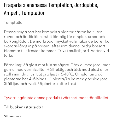
Fragaria x ananassa Temptation, Jordgubbe,
Ampel-, Temptation
Temptation
Denna tidiga sort har kompakta plantor nästan helt utan
revor, och är därför särskilt lämplig för amplar, urnor och
balkonglådor. De mörkröda, mycket välsmakande bären kan
skördas långt in på hösten, eftersom denna jordgubbssort
blommar tills frosten kommer. Trivs i mullrik jord. Vattna vid
torka.
Förodling: Så glest mot fuktad såjord. Täck ej med jord, men
gärna med vermiculite. Håll fuktigt och täck med plast eller
ställ i minidrivhus. Låt gro ljust i 15-18°C. Omplantera då
plantorna har 4-5 blad till 1 planta/kruka med gödslad jord.
Ställ ljust och svalt. Utplantera efter frost.
Tyvärr ingår inte denna produkt i vårt sortiment för tillfället.
Till butikens startsida »
Sitemap »