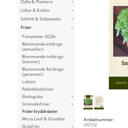
Odla & Plantera
Lökar & Knölar
Sättlök & Sättpotatis
Fröer
Frönyheter 2026
Blommande ettåriga
(annueller)
Blommande tvååriga
(bienner)
Blommande fleråriga
(perenner)
Luktärt
Palettbladsfröer
Ekologiska
Grönsaksfröer
Fröer kryddväxter
Micro Leaf & Groddar
Artikelnummer:
I30152
Gräsfrön