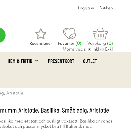
Logga in
Butiken
Varukorg
Recensioner
Favoriter
(
0
)
(0)
Moms visas:
Inkl
Exkl
HEM & FRITID
PRESENTKORT
OUTLET
g, Aristotle
umm Aristotle, Basilika, Småbladig, Aristotle
silika med ett tätt och buskigt växtsätt. Basilika används
avsköket och passar mycket bra till Italiensk mat.