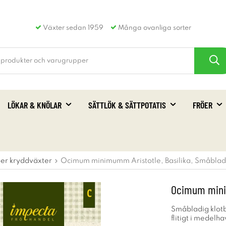
Växter sedan 1959
Många ovanliga sorter
LÖKAR & KNÖLAR
SÄTTLÖK & SÄTTPOTATIS
FRÖER
öer kryddväxter
Ocimum minimumm Aristotle, Basilika, Småbladi
Ocimum minim
Småbladig klotba
flitigt i medelh