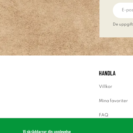
De uppgift
HANDLA
Villkor
Mina favoriter
FAQ
Logga in
Vi skräddarsyr din upplevelse