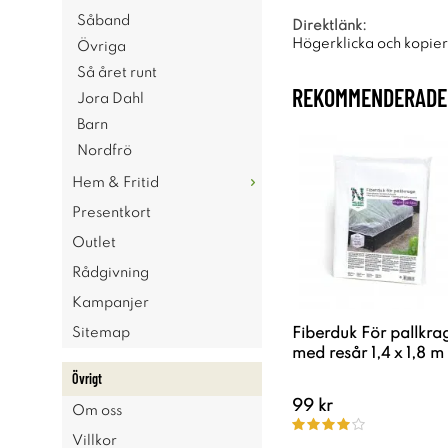
Såband
Direktlänk:
Högerklicka och kopie
Övriga
Så året runt
REKOMMENDERADE 
Jora Dahl
Barn
Nordfrö
Hem & Fritid
Presentkort
Outlet
Rådgivning
Kampanjer
Sitemap
Fiberduk För pallkra
med resår 1,4 x 1,8 m
Övrigt
99 kr
Om oss
Villkor