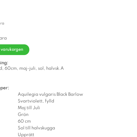
ara
vara
i varukorgen
ing:
ld, 60cm, maj-juli, sol, halvsk.A
per:
Aquilegia vulgaris Black Barlow
Svartviolett, fylld
Maj till Juli
Grön
60 cm
Sol till halvskugga
Upprätt