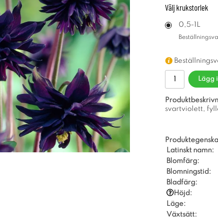
Välj
krukstorlek
0,5-1L
Beställningsv
Beställnings
Lägg 
Produktbeskrivn
svartviolett, fyl
Produktegenska
Latinskt namn:
Blomfärg:
Blomningstid:
Bladfärg:
Höjd:
Läge:
Växtsätt: