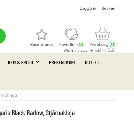
Logga in
Butiken
Varukorg
Recensioner
Favoriter
(
0
)
(0)
Moms visas:
Inkl
Exkl
HEM & FRITID
PRESENTKORT
OUTLET
ärnakleja
garis Black Barlow, Stjärnakleja