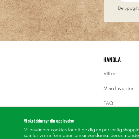
De uppgift
HANDLA
Villkor
Mina favoriter
FAQ
Logga in
Vi skräddarsyr din upplevelse
Vi använder cookies för att ge dig en personlig shoppi
samlar vi in information om användarna, deras mönste