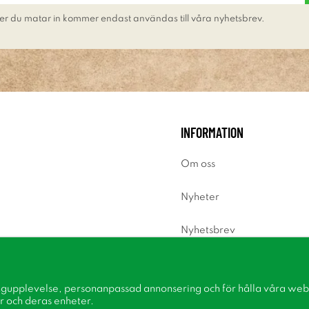
er du matar in kommer endast användas till våra nyhetsbrev.
INFORMATION
Om oss
Nyheter
Nyhetsbrev
Om cookies
ngupplevelse, personanpassad annonsering och för hålla våra webbp
Inspiration
r och deras enheter.