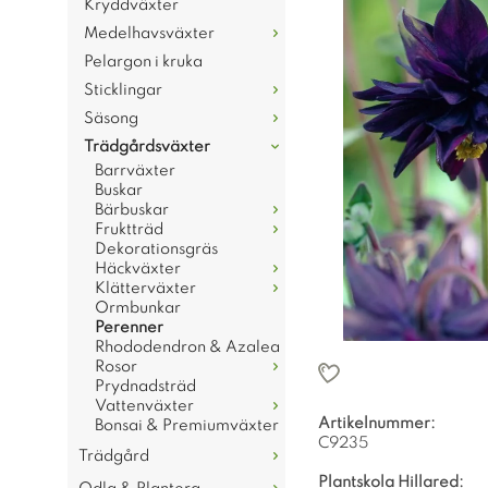
Kryddväxter
Medelhavsväxter
Pelargon i kruka
Sticklingar
Säsong
Trädgårdsväxter
Barrväxter
Buskar
Bärbuskar
Fruktträd
Dekorationsgräs
Häckväxter
Klätterväxter
Ormbunkar
Perenner
Rhododendron & Azalea
Rosor
Prydnadsträd
Vattenväxter
Artikelnummer:
Bonsai & Premiumväxter
C9235
Trädgård
Plantskola Hillared: