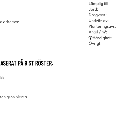
Lämplig till:
Jord:
Dragväxt:
Undviks av:
ra adressen
Planteringsavst
Antal / m²:
Härdighet:
Övrigt:
BASERAT PÅ
9
ST RÖSTER.
isk
liten grön planta