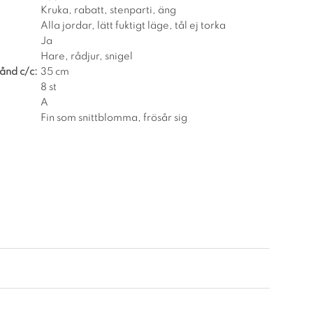
Kruka, rabatt, stenparti, äng
Alla jordar, lätt fuktigt läge, tål ej torka
Ja
Hare, rådjur, snigel
ånd c/c:
35 cm
8 st
A
Fin som snittblomma, frösår sig