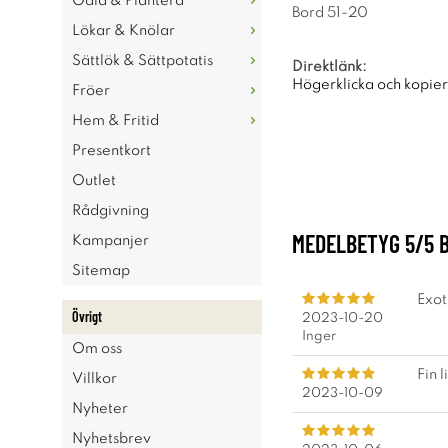
Odla & Plantera
Bord 51-20
Lökar & Knölar
Sättlök & Sättpotatis
Direktlänk:
Högerklicka och kopie
Fröer
Hem & Fritid
Presentkort
Outlet
Rådgivning
MEDELBETYG
5
/5 
Kampanjer
Sitemap
Exot
Övrigt
2023-10-20
Inger
Om oss
Fin 
Villkor
2023-10-09
Nyheter
Nyhetsbrev