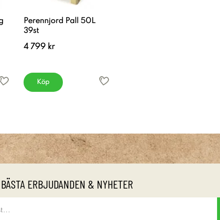
g
Perennjord Pall 50L
39st
4 799 kr
Köp
 BÄSTA ERBJUDANDEN & NYHETER