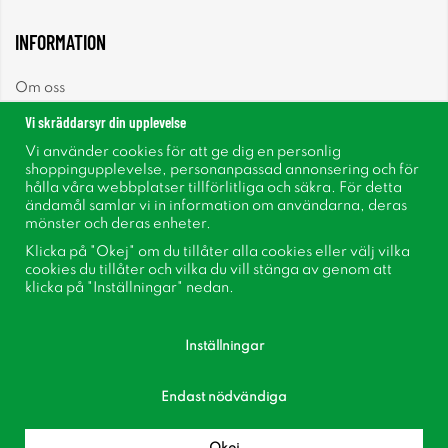
INFORMATION
Om oss
Vi skräddarsyr din upplevelse
Nyheter
Vi använder cookies för att ge dig en personlig
shoppingupplevelse, personanpassad annonsering och för
Nyhetsbrev
hålla våra webbplatser tillförlitliga och säkra. För detta
ändamål samlar vi in information om användarna, deras
mönster och deras enheter.
Om cookies
Klicka på "Okej" om du tillåter alla cookies eller välj vilka
cookies du tillåter och vilka du vill stänga av genom att
Inspiration
klicka på "Inställningar" nedan.
Inställningar
Endast nödvändiga
Följ oss på Facebook
Bli medlem i vår kundklubb!