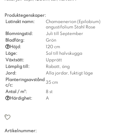
Produktegenskaper:
Latinskt namn:
Chamaenerion (Epilobium)
angustifolium Stahl Rose
Blomningstid:
Juli till September
Bladfärg:
Grön
Höjd:
120 cm
Läge:
Sol till halvskugga
Växtsätt:
Upprätt
Lämplig till:
Rabatt, äng
Jord:
Alla jordar, fuktigt läge
Planteringsavstånd
35 cm
c/c:
Antal / m²:
8 st
Härdighet:
A
Artikelnummer: