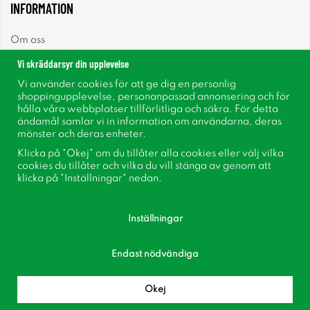
INFORMATION
Om oss
Vi skräddarsyr din upplevelse
Nyheter
Vi använder cookies för att ge dig en personlig
shoppingupplevelse, personanpassad annonsering och för
Nyhetsbrev
hålla våra webbplatser tillförlitliga och säkra. För detta
ändamål samlar vi in information om användarna, deras
mönster och deras enheter.
Om cookies
Klicka på "Okej" om du tillåter alla cookies eller välj vilka
cookies du tillåter och vilka du vill stänga av genom att
Inspiration
klicka på "Inställningar" nedan.
Inställningar
Endast nödvändiga
Följ oss på Facebook
Bli medlem i vår kundklubb!
Okej