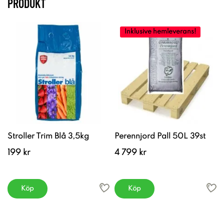
PRODUKT
Inklusive hemleverans!
Stroller Trim Blå 3,5kg
Perennjord Pall 50L 39st
199 kr
4 799 kr
Köp
Köp