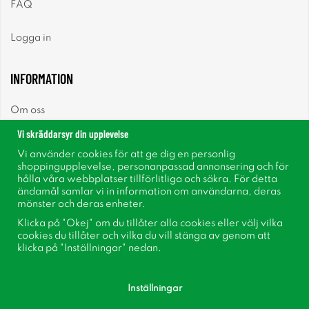
FAQ
Logga in
INFORMATION
Om oss
Vi skräddarsyr din upplevelse
Nyheter
Vi använder cookies för att ge dig en personlig
shoppingupplevelse, personanpassad annonsering och för
Nyhetsbrev
hålla våra webbplatser tillförlitliga och säkra. För detta
ändamål samlar vi in information om användarna, deras
mönster och deras enheter.
Om cookies
Klicka på "Okej" om du tillåter alla cookies eller välj vilka
cookies du tillåter och vilka du vill stänga av genom att
Inspiration
klicka på "Inställningar" nedan.
Inställningar