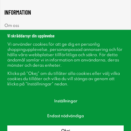
INFORMATION
Om oss
Vi skräddarsyr din upplevelse
Nyheter
Vi använder cookies för att ge dig en personlig
shoppingupplevelse, personanpassad annonsering och för
Nyhetsbrev
hålla våra webbplatser tillförlitliga och säkra. För detta
ändamål samlar vi in information om användarna, deras
mönster och deras enheter.
Om cookies
Klicka på "Okej" om du tillåter alla cookies eller välj vilka
cookies du tillåter och vilka du vill stänga av genom att
Inspiration
klicka på "Inställningar" nedan.
Inställningar
Endast nödvändiga
Följ oss på Facebook
Bli medlem i vår kundklubb!