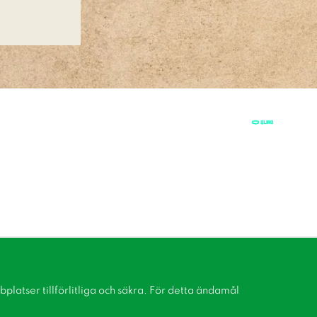
latser tillförlitliga och säkra. För detta ändamål