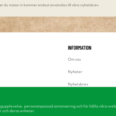
er du matar in kommer endast användas till våra nyhetsbrev.
INFORMATION
Om oss
Nyheter
Nyhetsbrev
Om cookies
ngupplevelse, personanpassad annonsering och för hålla våra webbp
Inspiration
r och deras enheter.