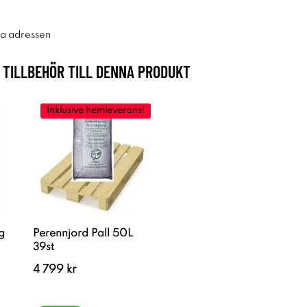
ra adressen
TILLBEHÖR TILL DENNA PRODUKT
Inklusive hemleverans!
g
Perennjord Pall 50L
39st
4 799 kr