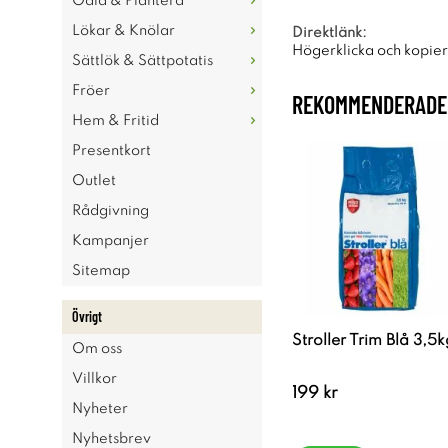
Odla & Plantera
Lökar & Knölar
Direktlänk:
Högerklicka och kopie
Sättlök & Sättpotatis
Fröer
REKOMMENDERADE 
Hem & Fritid
Presentkort
Outlet
Rådgivning
Kampanjer
Sitemap
Övrigt
Stroller Trim Blå 3,5k
Om oss
Villkor
199 kr
Nyheter
Nyhetsbrev