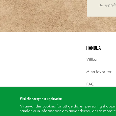
De uppgift
HANDLA
Villkor
Mina favoriter
FAQ
Logga in
Vi skräddarsyr din upplevelse
Vi använder cookies för att ge dig en personlig shoppi
samlar vi in information om användarna, deras mönste