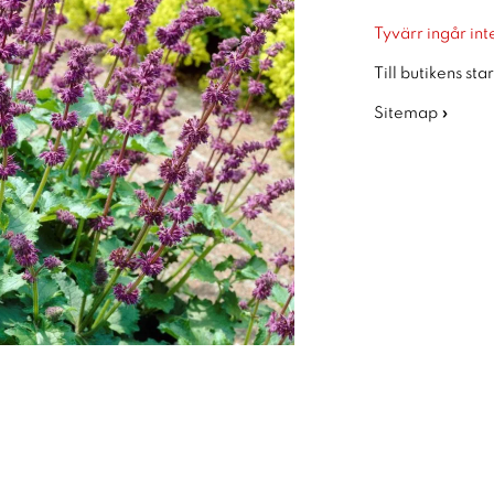
Tyvärr ingår inte
Till butikens sta
Sitemap »