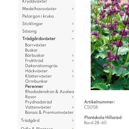
Kryddväxter
Medelhavsväxter
Pelargon i kruka
Sticklingar
Säsong
Trädgårdsväxter
Barrväxter
Buskar
Bärbuskar
Fruktträd
Dekorationsgräs
Häckväxter
Klätterväxter
Ormbunkar
Perenner
Rhododendron & Azalea
Rosor
Prydnadsträd
Artikelnummer:
Vattenväxter
C5058
Bonsai & Premiumväxter
Plantskola Hillared:
Trädgård
Bord 28-65