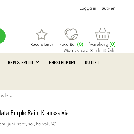
Logga in
Butiken
Varukorg
Recensioner
Favoriter
(
0
)
(0)
Moms visas:
Inkl
Exkl
HEM & FRITID
PRESENTKORT
OUTLET
ssalvia
llata Purple Rain, Kranssalvia
m, juni-sept, sol, halvsk.BC