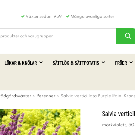
Växter sedan 1959
Många ovanliga sorter
LÖKAR & KNÖLAR
SÄTTLÖK & SÄTTPOTATIS
FRÖER
rädgårdsväxter
Perenner
Salvia verticillata Purple Rain, Kran
Salvia vertici
mörkviolett, 50c